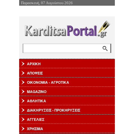
Παρασκευή, 07 Αυγούστου 2026
Επιστροφή στην Πλοήγηση
Αναζήτηση
Φόρμα αναζήτησης
ΑΡΧΙΚΗ
ΑΠΟΨΕΙΣ
ΟΙΚΟΝΟΜΙΑ - ΑΓΡΟΤΙΚΑ
MAGAZINO
ΑΘΛΗΤΙΚΑ
ΔΙΑΚΗΡΥΞΕΙΣ - ΠΡΟΚΗΡΥΞΕΙΣ
ΑΓΓΕΛΙΕΣ
ΧΡΗΣΙΜΑ