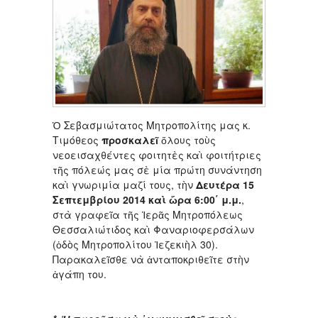
Ὁ Σεβασμιώτατος Μητροπολίτης μας κ.
Τιμόθεος
προσκαλεῖ
ὅλους τοὺς
νεοεισαχθέντες φοιτητὲς καὶ φοιτήτριες
τῆς πόλεώς μας σὲ μία πρώτη συνάντηση
καὶ γνωριμία μαζί τους, τὴν
Δευτέρα 15
Σεπτεμβρίου 2014 καὶ ὥρα 6:00΄ μ.μ.
,
στὰ γραφεῖα τῆς Ἱερᾶς Μητροπόλεως
Θεσσαλιώτιδος καὶ Φαναριοφερσάλων
(ὁδὸς Μητροπολίτου Ἰεζεκιὴλ 30).
Παρακαλεῖσθε νὰ ἀνταποκριθεῖτε στὴν
ἀγάπη του.