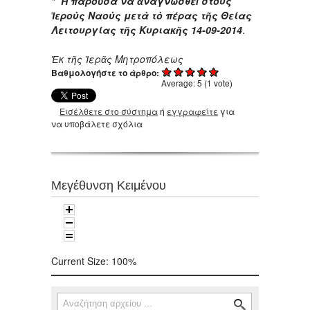
* Ἡ παροῦσα νὰ ἀναγνωσθ
εῖ
στοὺς
Ἱεροὺς Ναοὺς μετὰ τὸ πέρας τῆς Θείας
Λειτουργίας τῆς Κυριακῆς 14-09-2014
.
Ἐκ τῆς Ἱερᾶς Μητροπόλεως
Βαθμολογήστε το άρθρο:
Average:
5
(
1
vote)
Εισέλθετε στο σύστημα
ή
εγγραφείτε
για
να υποβάλετε σχόλια
Μεγέθυνση Κειμένου
Current Size:
100%
Αναζήτηση
Φόρμα αναζήτησης