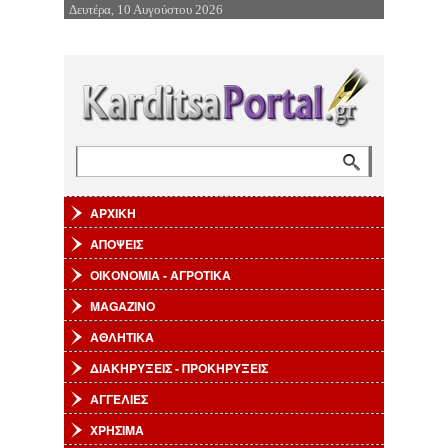
Δευτέρα, 10 Αυγούστου 2026
Επιστροφή στην Πλοήγηση
Αναζήτηση
Φόρμα αναζήτησης
ΑΡΧΙΚΗ
ΑΠΟΨΕΙΣ
ΟΙΚΟΝΟΜΙΑ - ΑΓΡΟΤΙΚΑ
MAGAZINO
ΑΘΛΗΤΙΚΑ
ΔΙΑΚΗΡΥΞΕΙΣ - ΠΡΟΚΗΡΥΞΕΙΣ
ΑΓΓΕΛΙΕΣ
ΧΡΗΣΙΜΑ