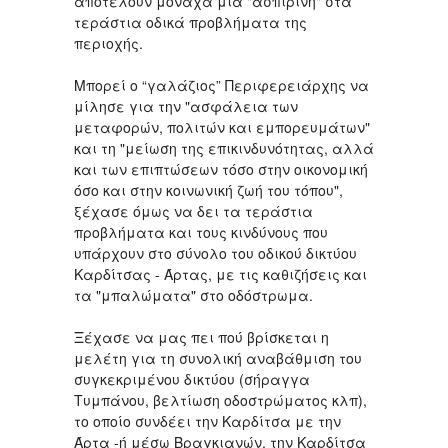
αποτελούν μονάχα μια "ασπιρίνη" στα
τεράστια οδικά προβλήματα της
περιοχής.
Μπορεί ο “γαλάζιος” Περιφερειάρχης να
μίλησε για την "ασφάλεια των
μεταφορών, πολιτών και εμπορευμάτων"
και τη "μείωση της επικινδυνότητας, αλλά
και των επιπτώσεων τόσο στην οικονομική
όσο και στην κοινωνική ζωή του τόπου",
ξέχασε όμως να δει τα τεράστια
προβλήματα και τους κινδύνους που
υπάρχουν στο σύνολο του οδικού δικτύου
Καρδίτσας - Άρτας, με τις καθιζήσεις και
τα "μπαλώματα" στο οδόστρωμα.
Ξέχασε να μας πει πού βρίσκεται η
μελέτη για τη συνολική αναβάθμιση του
συγκεκριμένου δικτύου (σήραγγα
Τυμπάνου, βελτίωση οδοστρώματος κλπ),
το οποίο συνδέει την Καρδίτσα με την
Άρτα -ή μέσω Βραγκιανών, την Καρδίτσα