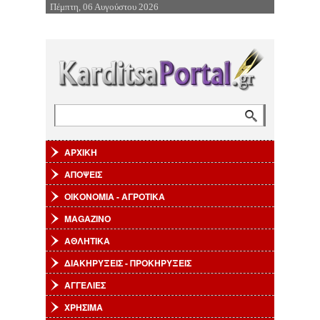
Πέμπτη, 06 Αυγούστου 2026
Επιστροφή στην Πλοήγηση
Αναζήτηση
Φόρμα αναζήτησης
ΑΡΧΙΚΗ
ΑΠΟΨΕΙΣ
ΟΙΚΟΝΟΜΙΑ - ΑΓΡΟΤΙΚΑ
MAGAZINO
ΑΘΛΗΤΙΚΑ
ΔΙΑΚΗΡΥΞΕΙΣ - ΠΡΟΚΗΡΥΞΕΙΣ
ΑΓΓΕΛΙΕΣ
ΧΡΗΣΙΜΑ