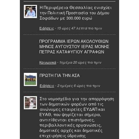
Η Περιφέρεια Θεσσαλίας ενισχύει
την Πολιτική Προστασία του Δήμου
Σοφάδων με 300.000 ευρώ
Ειδήσεις
-
πιο πριν
15 ώρες 47 λεπτά
ΠΡΟΓΡΑΜΜΑ ΙΕΡΩΝ ΑΚΟΛΟΥΘΙΩΝ
ΜΗΝΟΣ ΑΥΓΟΥΣΤΟΥ ΙΕΡΑΣ ΜΟΝΗΣ
ΠΕΤΡΑΣ ΚΑΤΑΦΥΓΙΟΥ ΑΓΡΑΦΩΝ
Κοινωνικά
-
πιο πριν
1ημέρα 20 ώρες
ΠΡΩΤΗ ΓΙΑ ΤΗΝ ΑΣΑ
Ειδήσεις
-
πιο πριν
2 ημέρες 6 ώρες
Στο νομοσχέδιο για την απορρόφηση
των δημοτικών φορέων από τις
ανώνυμες εταιρείες ΕΥΔΑΠ και
ΕΥΑΘ, που ψηφίζεται σήμερα,
αντιτίθενται επιστήμονες,
περιβαλλοντικές οργανώσεις,
δημοτικές αρχές και δημοτικές
επιχειρήσεις ύδρευσης