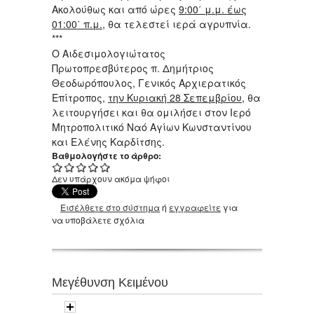
Ακολούθως και από ώρες
9:00΄ μ.μ. έως
01:00΄ π.μ.
, θα τελεστεί ιερά αγρυπνία.
***
Ο Αιδεσιμολογιώτατος
Πρωτοπρεσβύτερος π. Δημήτριος
Θεοδωρόπουλος, Γενικός Αρχιερατικός
Επίτροπος,
την Κυριακή 28 Σεπεμβρίου
, θα
λειτουργήσει και θα ομιλήσει στον Ιερό
Μητροπολιτικό Ναό Αγίων Κωνσταντίνου
και Ελένης Καρδίτσης.
Βαθμολογήστε το άρθρο:
Δεν υπάρχουν ακόμα ψήφοι
Εισέλθετε στο σύστημα
ή
εγγραφείτε
για
να υποβάλετε σχόλια
Μεγέθυνση Κειμένου