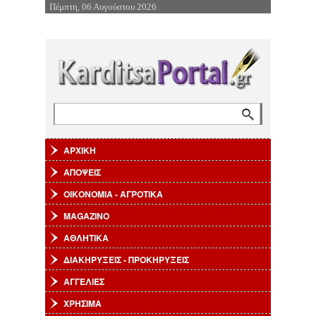
Πέμπτη, 06 Αυγούστου 2026
Επιστροφή στην Πλοήγηση
Αναζήτηση
Φόρμα αναζήτησης
ΑΡΧΙΚΗ
ΑΠΟΨΕΙΣ
ΟΙΚΟΝΟΜΙΑ - ΑΓΡΟΤΙΚΑ
MAGAZINO
ΑΘΛΗΤΙΚΑ
ΔΙΑΚΗΡΥΞΕΙΣ - ΠΡΟΚΗΡΥΞΕΙΣ
ΑΓΓΕΛΙΕΣ
ΧΡΗΣΙΜΑ