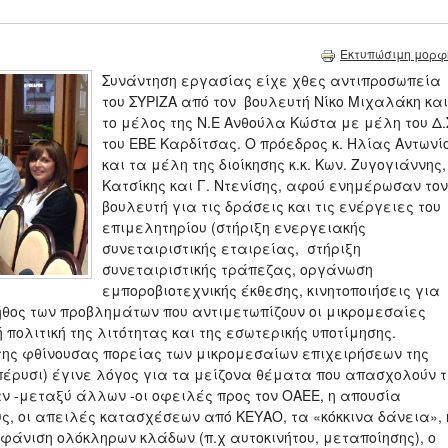
Εκτυπώσιμη μορφ
Συνάντηση εργασίας είχε χθες αντιπροσωπεία
του ΣΥΡΙΖΑ από τον βουλευτή Νίκο Μιχαλάκη και
το μέλος της Ν.Ε Ανθούλα Κώστα με μέλη του Δ.
του ΕΒΕ Καρδίτσας. Ο πρόεδρος κ. Ηλίας Αντωνί
και τα μέλη της διοίκησης κ.κ. Κων. Ζυγογιάννης,
Κατσίκης και Γ. Ντενίσης, αφού ενημέρωσαν τον
βουλευτή για τις δράσεις και τις ενέργειες του
επιμελητηρίου (στήριξη ενεργειακής
συνεταιριστικής εταιρείας, στήριξη
συνεταιριστικής τράπεζας, οργάνωση
εμποροβιοτεχνικής έκθεσης, κινητοποιήσεις για
ήθος των προβλημάτων που αντιμετωπίζουν οι μικρομεσαίες
 πολιτική της λιτότητας και της εσωτερικής υποτίμησης.
ης φθίνουσας πορείας των μικρομεσαίων επιχειρήσεων της
 πέρυσι) έγινε λόγος για τα μείζονα θέματα που απασχολούν τ
 -μεταξύ άλλων -οι οφειλές προς τον ΟΑΕΕ, η απουσία
ς, οι απειλές κατασχέσεων από ΚΕΥΑΟ, τα «κόκκινα δάνεια», 
φάνιση ολόκληρων κλάδων (π.χ αυτοκινήτου, μεταποίησης), ο