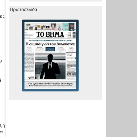
Πρωτοσέλιδα
κες
υ
ί
υξη
να