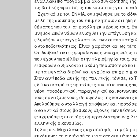
εναλλακτικό πρόγραμμα ανασυγκρότησης της ο
τις βασικές προτάσεις του κόμματος για το ασ
Σχετικά με τον ΕΝΦΙΑ, συμφώνησε με το άδικ
μέλη της διοίκησης του επιμελητηρίου ότι ήδη
θέματος που του απεστάλη εκ μέρους τους. Ε
μνημονιακών νόμων ενισχύει την απόγνωση κα
ελευθέρων επαγγελματιών, των αυτοαπασχολού
ανταποδοτικότητας. Είναι χαράτσι και ως τέτο
Οι δυσβάστακτες φορολογικές υποχρεώσεις τ
που έχουν περιέλθει στην πλειοψηφία τους, 
εισφορών αυξάνονται ακόμη περισσότερο και 
με τα μεγάλα διεθνή και εγχώρια επιχειρημα
Στον αντίποδα αυτής της πολιτικής, τόνισε, τ
εδώ και καιρό τις προτάσεις του, στις οποίες
νέου, προοδευτικού, παραγωγικού και κοινωνικ
τους εργαζόμενους, σε όφελος της κοινωνίας κ
Ακολούθησε ανταλλαγή απόψεων και προτάσεω
αναλυτικά στους βασικούς άξονες των θέσεων 
επιχειρήσεις οι οποίες σήμερα διατηρούν χιλ
ελληνικής οικονομίας.
Τέλος ο κ. Μιχαλάκης ευχαρίστησε τα μέλη της
ευχόμενος τη συνέχισή του για στοχευμένες 