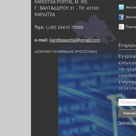
KARDITSA PORTAL Μ. ΙΚΕ
Γ. ΒΑΛΤΑΔΩΡΟΥ 31 - ΤΚ: 43100
Ακολου
ΚΑΡΔΙΤΣΑ
Ακολο
Τηλ:
(+30) 24410 72888
Παρακ
e-mail:
karditsaportal@gmail.com
Ενημερω
ΔΙΕΥΘΥΝΣΗ ΤΣΟΜΠΑΝΙΔΗΣ ΧΡΥΣΟΣΤΟΜΟΣ
Εγγραφε
ενημερω
του ηλε
ταχυδρο
ενημερω
τελευτα
Προηγούμεν