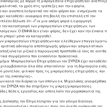
ικονομίας με κορμό τη μικρομεσαία επιχείρηση και ανέπτυξ
φαλιστικό, τα χρέη στις τράπεζες και την εφορία.
ο και αναποτελεσματικό του νέου φόρου και ενημέρωσε τα
 έχει καταθέσει αναφορά στη βουλή την επιστολή επί του
πιπλέον δήλωσε ότι «Για μια ακόμη φορά η εφαρμογή
ι την καταστροφή των μικρομεσαίων επιχειρήσεων, των
μενων. Ο ΕΝΦΙΑ δεν είναι φόρος, δεν έχει καν την έννοια τ
ιο μπορεί μόνο να καταργηθεί.
ων μικρομεσαίων επιχειρήσεων και ελεύθερων επαγγελματιώ
σε οριστική αδυναμία αποπληρωμής φόρων και ασφαλιστικών
απαξιώνεται ριζικά η παραγωγική προσπάθειά τους σε αντίθ
τικά συμφέροντα που ευνοούνται προκλητικά.
ο Τμήμα Μικρομεσαίων Επιχειρήσεων του ΣΥΡΙΖΑ έχει καταθέσε
 περιλαμβάνονται όλα όσα απαιτούνται για τη δημιουργία ενός
ού μοντέλου, φιλικού προς τις μικρομεσαίες επιχειρήσεις και
αι της οικονομίας».
ν κατά την διάρκεια των οποίων ο κ. Μιχαλάκης αναφέρθηκε
του ΣΥΡΙΖΑ που θα στηρίξουν τις μικρές/μικρομεσαίες
ιάδες θέσεις εργασίας και αποτελούν την ραχοκοκαλιά της
 Διοίκησης του Επιμελητηρίου για τον γόνιμο διάλογο,
και συντονισμένες συνέργειες προς την άμεση ανάκαμψη της