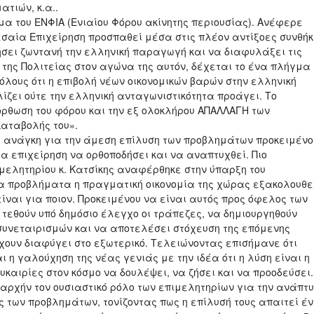
τιών, κ.α..
μα του ΕΝΦΙΑ (Ενιαίου Φόρου ακίνητης περιουσίας). Ανέφερε
Μεσαία Επιχείρηση προσπαθεί μέσα στις πλέον αντίξοες συνθή
τήσει ζωντανή την ελληνική παραγωγή και να διαφυλάξει τις
η της Πολιτείας στον αγώνα της αυτόν, δέχεται το ένα πλήγμα
όλους ότι η επιβολή νέων οικονομικών βαρών στην ελληνική
ίζει ούτε την ελληνική ανταγωνιστικότητα προάγει. Το
όρθωση του φόρου και την εξ ολοκλήρου ΑΠΑΛΛΑΓΗ των
καταβολής του».
 ανάγκη για την άμεση επίλυση των προβλημάτων προκειμένο
α επιχείρηση να ορθοποδήσει και να αναπτυχθεί. Πιο
ιμελητηρίου κ. Κατσίκης αναφέρθηκε στην ύπαρξη του
τα προβλήματα η πραγματική οικονομία της χώρας εξακολουθε
ίναι για ποιον. Προκειμένου να είναι αυτός προς όφελος των
 τεθούν υπό δημόσιο έλεγχο οι τράπεζες, να δημιουργηθούν
υνεταιρισμών και να αποτελέσει στόχευση της επόμενης
χουν διαφύγει στο εξωτερικό. Τελειώνοντας επισήμανε ότι
η γαλούχηση της νέας γενιάς με την ιδέα ότι η λύση είναι η
υκαιρίες στον κόσμο να δουλέψει, να ζήσει και να προοδεύσει.
αρχήν τον ουσιαστικό ρόλο των επιμελητηρίων για την ανάπτ
ς των προβλημάτων, τονίζοντας πως η επίλυσή τους απαιτεί έ