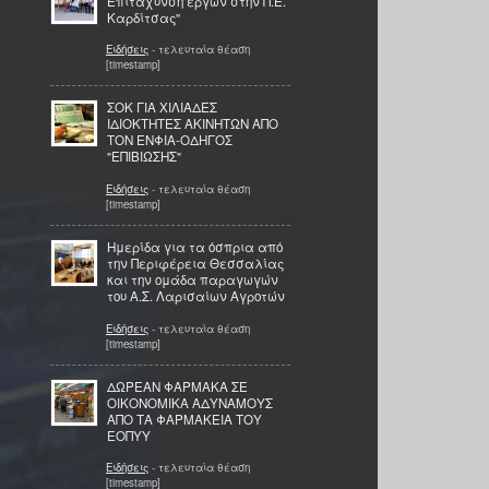
Επιτάχυνση έργων στην Π.Ε.
Καρδίτσας''
Ειδήσεις
- τελευταία θέαση
[timestamp]
ΣΟΚ ΓΙΑ ΧΙΛΙΑΔΕΣ
ΙΔΙΟΚΤΗΤΕΣ ΑΚΙΝΗΤΩΝ ΑΠΟ
ΤΟΝ ΕΝΦΙΑ-ΟΔΗΓΟΣ
"ΕΠΙΒΙΩΣΗΣ"
Ειδήσεις
- τελευταία θέαση
[timestamp]
Ημερίδα για τα όσπρια από
την Περιφέρεια Θεσσαλίας
και την ομάδα παραγωγών
του Α.Σ. Λαρισαίων Αγροτών
Ειδήσεις
- τελευταία θέαση
[timestamp]
ΔΩΡΕΑΝ ΦΑΡΜΑΚΑ ΣΕ
ΟΙΚΟΝΟΜΙΚΑ ΑΔΥΝΑΜΟΥΣ
ΑΠΟ ΤΑ ΦΑΡΜΑΚΕΙΑ ΤΟΥ
ΕΟΠΥΥ
Ειδήσεις
- τελευταία θέαση
[timestamp]