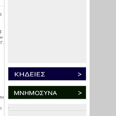
ή
Σ
ου
 Γ.
ην
.
η
.