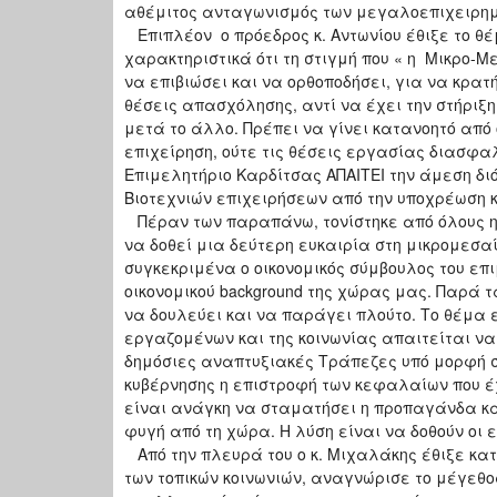
αθέμιτος ανταγωνισμός των μεγαλοεπιχειρημα
Επιπλέον ο πρόεδρος κ. Αντωνίου έθιξε το θέ
χαρακτηριστικά ότι τη στιγμή που « η Μικρο-
να επιβιώσει και να ορθοποδήσει, για να κρα
θέσεις απασχόλησης, αντί να έχει την στήριξ
μετά το άλλο. Πρέπει να γίνει κατανοητό από 
επιχείρηση, ούτε τις θέσεις εργασίας διασφαλ
Επιμελητήριο Καρδίτσας ΑΠΑΙΤΕΙ την άμεση δι
Βιοτεχνιών επιχειρήσεων από την υποχρέωση 
Πέραν των παραπάνω, τονίστηκε από όλους η
να δοθεί μια δεύτερη ευκαιρία στη μικρομεσαί
συγκεκριμένα ο οικονομικός σύμβουλος του επ
οικονομικού background της χώρας μας. Παρά 
να δουλεύει και να παράγει πλούτο. Το θέμα ε
εργαζομένων και της κοινωνίας απαιτείται να
δημόσιες αναπτυξιακές Τράπεζες υπό μορφή σ
κυβέρνησης η επιστροφή των κεφαλαίων που έ
είναι ανάγκη να σταματήσει η προπαγάνδα και 
φυγή από τη χώρα. Η λύση είναι να δοθούν οι ε
Από την πλευρά του ο κ. Μιχαλάκης έθιξε κατ
των τοπικών κοινωνιών, αναγνώρισε το μέγεθο