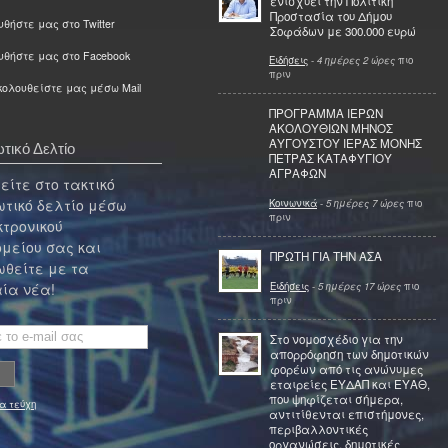
ενισχύει την Πολιτική
Προστασία του Δήμου
θήστε μας στο Twitter
Σοφάδων με 300.000 ευρώ
υθήστε μας στο Facebook
Ειδήσεις
-
4 ημέρες 2 ώρες
πιο
πριν
ολουθείστε μας μέσω Mail
ΠΡΟΓΡΑΜΜΑ ΙΕΡΩΝ
ΑΚΟΛΟΥΘΙΩΝ ΜΗΝΟΣ
ΑΥΓΟΥΣΤΟΥ ΙΕΡΑΣ ΜΟΝΗΣ
τικό Δελτίο
ΠΕΤΡΑΣ ΚΑΤΑΦΥΓΙΟΥ
ΑΓΡΑΦΩΝ
ίτε στο τακτικό
τικό δελτίο μέσω
Κοινωνικά
-
5 ημέρες 7 ώρες
πιο
πριν
κτρονικού
μείου σας και
ΠΡΩΤΗ ΓΙΑ ΤΗΝ ΑΣΑ
θείτε με τα
Ειδήσεις
-
5 ημέρες 17 ώρες
πιο
ία νέα!
πριν
Στο νομοσχέδιο για την
απορρόφηση των δημοτικών
φορέων από τις ανώνυμες
εταιρείες ΕΥΔΑΠ και ΕΥΑΘ,
που ψηφίζεται σήμερα,
α τεύχη
αντιτίθενται επιστήμονες,
περιβαλλοντικές
οργανώσεις, δημοτικές