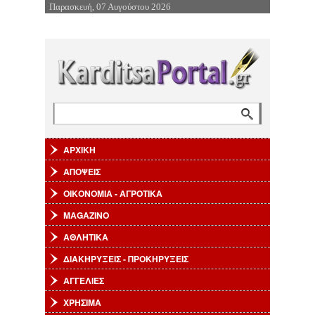
Παρασκευή, 07 Αυγούστου 2026
Επιστροφή στην Πλοήγηση
Αναζήτηση
Φόρμα αναζήτησης
ΑΡΧΙΚΗ
ΑΠΟΨΕΙΣ
ΟΙΚΟΝΟΜΙΑ - ΑΓΡΟΤΙΚΑ
MAGAZINO
ΑΘΛΗΤΙΚΑ
ΔΙΑΚΗΡΥΞΕΙΣ - ΠΡΟΚΗΡΥΞΕΙΣ
ΑΓΓΕΛΙΕΣ
ΧΡΗΣΙΜΑ