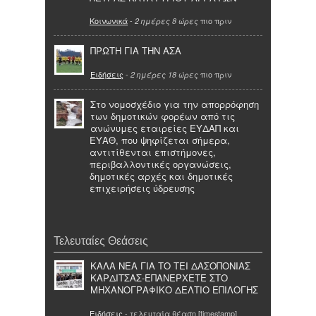
Κοινωνικά
-
πιο πριν
2 ημέρες 8 ώρες
ΠΡΩΤΗ ΓΙΑ ΤΗΝ ΑΣΑ
Ειδήσεις
-
πιο πριν
2 ημέρες 18 ώρες
Στο νομοσχέδιο για την απορρόφηση
των δημοτικών φορέων από τις
ανώνυμες εταιρείες ΕΥΔΑΠ και
ΕΥΑΘ, που ψηφίζεται σήμερα,
αντιτίθενται επιστήμονες,
περιβαλλοντικές οργανώσεις,
δημοτικές αρχές και δημοτικές
επιχειρήσεις ύδρευσης
Τελευταίες Θεάσεις
ΚΑΛΑ ΝΕΑ ΓΙΑ ΤΟ ΤΕΙ ΔΑΣΟΠΟΝΙΑΣ
ΚΑΡΔΙΤΣΑΣ-ΕΠΑΝΕΡΧΕΤΕ ΣΤΟ
ΜΗΧΑΝΟΓΡΑΦΙΚΟ ΔΕΛΤΙΟ ΕΠΙΛΟΓΗΣ
Ειδήσεις
- τελευταία θέαση [timestamp]