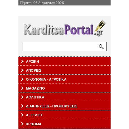
Πέμπτη, 06 Αυγούστου 2026
Επιστροφή στην Πλοήγηση
Αναζήτηση
Φόρμα αναζήτησης
ΑΡΧΙΚΗ
ΑΠΟΨΕΙΣ
ΟΙΚΟΝΟΜΙΑ - ΑΓΡΟΤΙΚΑ
MAGAZINO
ΑΘΛΗΤΙΚΑ
ΔΙΑΚΗΡΥΞΕΙΣ - ΠΡΟΚΗΡΥΞΕΙΣ
ΑΓΓΕΛΙΕΣ
ΧΡΗΣΙΜΑ