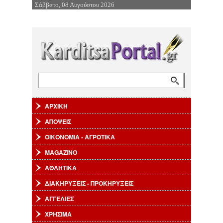
Σάββατο, 08 Αυγούστου 2026
Επιστροφή στην Πλοήγηση
Αναζήτηση
Φόρμα αναζήτησης
ΑΡΧΙΚΗ
ΑΠΟΨΕΙΣ
ΟΙΚΟΝΟΜΙΑ - ΑΓΡΟΤΙΚΑ
MAGAZINO
ΑΘΛΗΤΙΚΑ
ΔΙΑΚΗΡΥΞΕΙΣ - ΠΡΟΚΗΡΥΞΕΙΣ
ΑΓΓΕΛΙΕΣ
ΧΡΗΣΙΜΑ