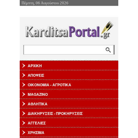
Πέμπτη, 06 Αυγούστου 2026
Επιστροφή στην Πλοήγηση
Αναζήτηση
Φόρμα αναζήτησης
ΑΡΧΙΚΗ
ΑΠΟΨΕΙΣ
ΟΙΚΟΝΟΜΙΑ - ΑΓΡΟΤΙΚΑ
MAGAZINO
ΑΘΛΗΤΙΚΑ
ΔΙΑΚΗΡΥΞΕΙΣ - ΠΡΟΚΗΡΥΞΕΙΣ
ΑΓΓΕΛΙΕΣ
ΧΡΗΣΙΜΑ