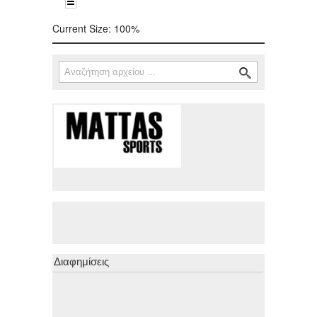
Current Size:
100%
Αναζήτηση
Φόρμα αναζήτησης
Διαφημίσεις