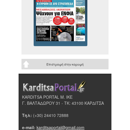
Επιστροφή στην κορυφή
KARDITSA PORTAL Μ. ΙΚΕ
Γ. ΒΑΛΤΑΔΩΡΟΥ 31 - ΤΚ: 43100 ΚΑΡΔΙΤΣΑ
Τηλ:
(+30) 24410 72888
e-mail:
karditsaportal@gmail.com