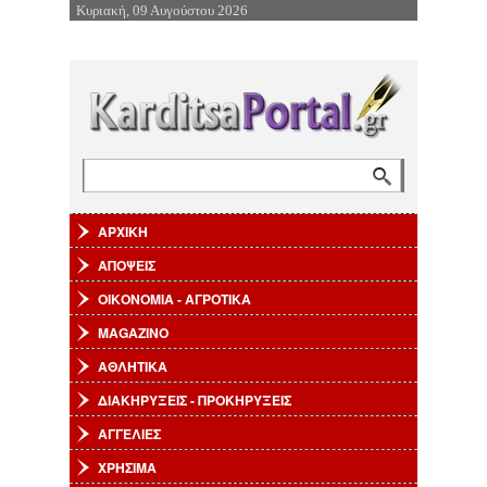
Κυριακή, 09 Αυγούστου 2026
Επιστροφή στην Πλοήγηση
Αναζήτηση
Φόρμα αναζήτησης
ΑΡΧΙΚΗ
ΑΠΟΨΕΙΣ
ΟΙΚΟΝΟΜΙΑ - ΑΓΡΟΤΙΚΑ
MAGAZINO
ΑΘΛΗΤΙΚΑ
ΔΙΑΚΗΡΥΞΕΙΣ - ΠΡΟΚΗΡΥΞΕΙΣ
ΑΓΓΕΛΙΕΣ
ΧΡΗΣΙΜΑ