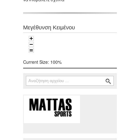
Μεγέθυνση Κειμένου
Current Size:
100%
Αναζήτηση
Φόρμα αναζήτησης