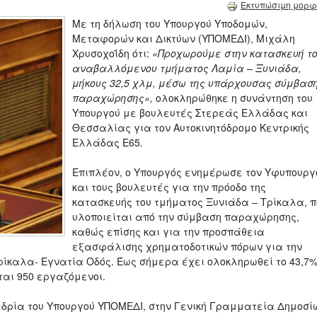
Εκτυπώσιμη μορφ
Με τη δήλωση του Υπουργού Υποδομών,
Μεταφορών και Δικτύων (ΥΠΟΜΕΔΙ), Μιχάλη
Χρυσοχοΐδη ότι:
«Προχωρούμε στην κατασκευή τ
αναβαλλόμενου τμήματος Λαμία – Ξυνιάδα,
μήκους 32,5 χλμ, μέσω της υπάρχουσας σύμβασ
παραχώρησης»,
ολοκληρώθηκε η συνάντηση του
Υπουργού με βουλευτές Στερεάς Ελλάδας και
Θεσσαλίας για τον Αυτοκινητόδρομο Κεντρικής
Ελλάδας Ε65
.
Επιπλέον, ο Υπουργός ενημέρωσε τον Υφυπουργ
και τους βουλευτές για την πρόοδο της
κατασκευής του τμήματος Ξυνιάδα – Τρίκαλα, π
υλοποιείται από την σύμβαση παραχώρησης,
καθώς επίσης και για την προσπάθεια
εξασφάλισης χρηματοδοτικών πόρων για την
ρίκαλα- Εγνατία Οδός. Έως σήμερα έχει ολοκληρωθεί το 43,7
ται 950 εργαζόμενοι.
εδρία του Υπουργού ΥΠΟΜΕΔΙ, στην Γενική Γραμματεία Δημοσί