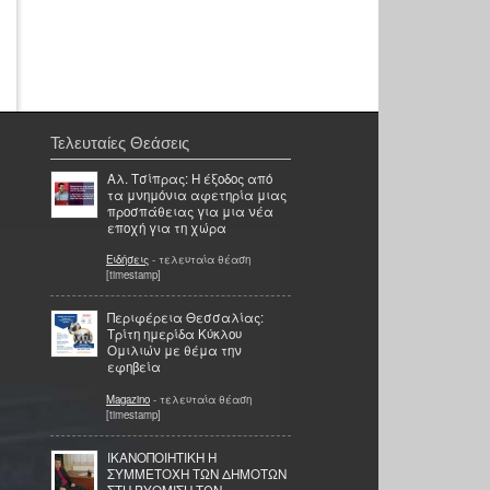
Τελευταίες Θεάσεις
Αλ. Τσίπρας: Η έξοδος από
τα μνημόνια αφετηρία μιας
προσπάθειας για μια νέα
εποχή για τη χώρα
Ειδήσεις
- τελευταία θέαση
[timestamp]
Περιφέρεια Θεσσαλίας:
Τρίτη ημερίδα Κύκλου
Ομιλιών με θέμα την
εφηβεία
Magazino
- τελευταία θέαση
[timestamp]
ΙΚΑΝΟΠΟΙΗΤΙΚΗ Η
ΣΥΜΜΕΤΟΧΗ ΤΩΝ ΔΗΜΟΤΩΝ
ΣΤΗ ΡΥΘΜΙΣΗ ΤΩΝ