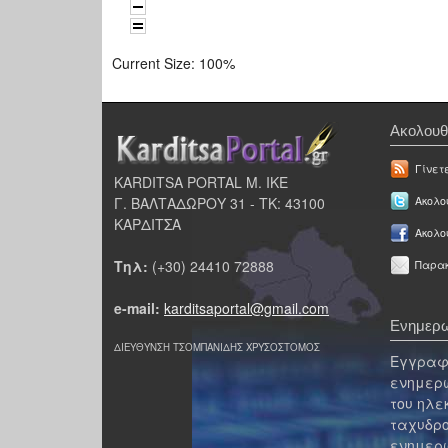
Current Size:
100%
Ακολουθ
Γίνετ
KARDITSA PORTAL Μ. ΙΚΕ
Γ. ΒΑΛΤΑΔΩΡΟΥ 31 - ΤΚ: 43100
Ακολου
ΚΑΡΔΙΤΣΑ
Ακολο
Τηλ:
(+30) 24410 72888
Παρακ
e-mail:
karditsaportal@gmail.com
Ενημερω
ΔΙΕΥΘΥΝΣΗ ΤΣΟΜΠΑΝΙΔΗΣ ΧΡΥΣΟΣΤΟΜΟΣ
Εγγραφε
ενημερω
του ηλε
ταχυδρο
ενημερω