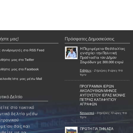
ήστε μας!
Πρόσφατες Δημοσιεύσεις
Η Περιφέρεια Θεσσαλίας
ε συνδρομητές στο RSS Feed
ενισχύει την Πολιτική
Προστασία του Δήμου
θήστε μας στο Twitter
Σοφάδων με 300.000 ευρώ
υθήστε μας στο Facebook
Ειδήσεις
-
2 ημέρες 9 ώρες
πιο
πριν
ολουθείστε μας μέσω Mail
ΠΡΟΓΡΑΜΜΑ ΙΕΡΩΝ
ΑΚΟΛΟΥΘΙΩΝ ΜΗΝΟΣ
ΑΥΓΟΥΣΤΟΥ ΙΕΡΑΣ ΜΟΝΗΣ
τικό Δελτίο
ΠΕΤΡΑΣ ΚΑΤΑΦΥΓΙΟΥ
ΑΓΡΑΦΩΝ
ίτε στο τακτικό
τικό δελτίο μέσω
Κοινωνικά
-
3 ημέρες 13 ώρες
πιο
πριν
κτρονικού
μείου σας και
ΠΡΩΤΗ ΓΙΑ ΤΗΝ ΑΣΑ
θείτε με τα