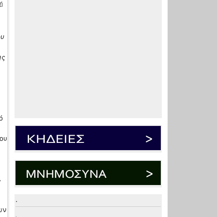
ή
ου
ης
ό
ου
%
.
ων
.