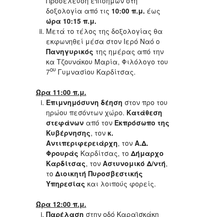
Προσέλευση επισήμων στη
δοξολογία από τις
10:00 π.μ.
έως
ώρα 10:15 π.μ.
Μετά το τέλος της δοξολογίας θα
εκφωνηθεί μέσα στον Ιερό Ναό ο
Πανηγυρικός
της ημέρας από την
κα Τζουνάκου Μαρία, Φιλόλογο του
ου
7
Γυμνασίου Καρδίτσας.
Ώρα 11:00 π.μ
.
Επιμνημόσυνη δέηση
στον προ του
ηρώου πεσόντων χώρο.
Κατάθεση
στεφάνων
από τον
Εκπρόσωπο της
Κυβέρνησης
, τον
κ.
Αντιπεριφερειάρχη
, τον
Α.Δ.
Φρουράς
Καρδίτσας, το
Δήμαρχο
Καρδίτσας
, τον
Αστυνομικό Δ/ντή
,
το
Διοικητή Πυροσβεστικής
Υπηρεσίας
και λοιπούς φορείς.
Ώρα 12:00 π.μ.
Παρέλαση
στην οδό Καραϊσκάκη