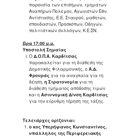
παρουσία των επισήμων, τμημάτων
Αναπήρων Πολέμου, Αγωνιστών Εθν.
Αντίστασης, Ε.Ε. Σταυρού, μαθητών,
σπουδαστών, Προσκόπων, Οδηγών,
πολιτιστικών συλλόγων, Κ.Ε.ΣΝ.
Ώρα 17:00 μ.μ.
Υποστολή Σημαίας
Ο
Δ.Ο.Π.Α. Καρδίτσας
παρακαλείται για τη διάθεση της
Δημοτικής Φιλαρμονικής, ο
Α.Δ.
Φρουράς
για τα αναγκαία για τη
δέηση,
η Στρατονομία
για τη
διάθεση τμήματος απόδοσης τιμών
και η
Αστυνομική Δ/νση Καρδίτσας
για την εύρυθμη τήρηση της τάξης.
Τελετάρχες ορίζονται:
ο κος Υπερήφανος Κωνσταντίνος,
υπάλληλος της Περιφερειακής