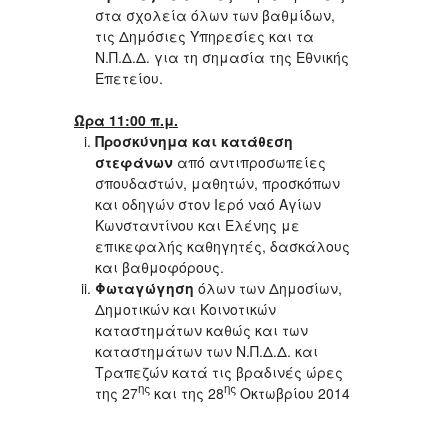
στα σχολεία όλων των βαθμίδων,
τις Δημόσιες Υπηρεσίες και τα
Ν.Π.Δ.Δ. για τη σημασία της Εθνικής
Επετείου.
Ώρα 11:00 π.μ.
Προσκύνημα και κατάθεση
στεφάνων
από αντιπροσωπείες
σπουδαστών, μαθητών, προσκόπων
και οδηγών στον Ιερό ναό Αγίων
Κωνσταντίνου και Ελένης με
επικεφαλής καθηγητές, δασκάλους
και βαθμοφόρους.
Φωταγώγηση
όλων των Δημοσίων,
Δημοτικών και Κοινοτικών
καταστημάτων καθώς και των
καταστημάτων των Ν.Π.Δ.Δ. και
Τραπεζών κατά τις βραδινές ώρες
ης
ης
της 27
και της 28
Οκτωβρίου 2014