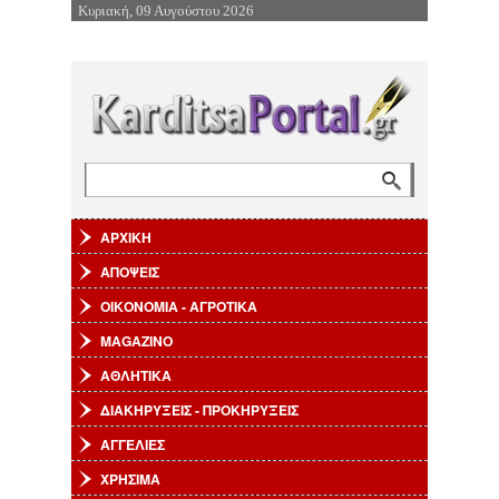
Κυριακή, 09 Αυγούστου 2026
Επιστροφή στην Πλοήγηση
Αναζήτηση
Φόρμα αναζήτησης
ΑΡΧΙΚΗ
ΑΠΟΨΕΙΣ
ΟΙΚΟΝΟΜΙΑ - ΑΓΡΟΤΙΚΑ
MAGAZINO
ΑΘΛΗΤΙΚΑ
ΔΙΑΚΗΡΥΞΕΙΣ - ΠΡΟΚΗΡΥΞΕΙΣ
ΑΓΓΕΛΙΕΣ
ΧΡΗΣΙΜΑ