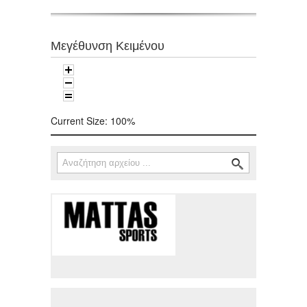
Μεγέθυνση Κειμένου
Current Size:
100%
Αναζήτηση
Φόρμα αναζήτησης