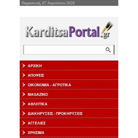
Παρασκευή, 07 Αυγούστου 2026
Επιστροφή στην Πλοήγηση
Αναζήτηση
Φόρμα αναζήτησης
ΑΡΧΙΚΗ
ΑΠΟΨΕΙΣ
ΟΙΚΟΝΟΜΙΑ - ΑΓΡΟΤΙΚΑ
MAGAZINO
ΑΘΛΗΤΙΚΑ
ΔΙΑΚΗΡΥΞΕΙΣ - ΠΡΟΚΗΡΥΞΕΙΣ
ΑΓΓΕΛΙΕΣ
ΧΡΗΣΙΜΑ