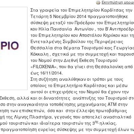
Εκτυπώσιμη μορφ
Στα γραφεία του Επιμελητηρίου Καρδίτσας την
Τετάρτη 5 Νοεμβρίου 2014 πραγματοποιήθηκε
σύσκεψη μεταξύ του Πρόεδρου του Επιμελητηρίο
κου Ηλία Παυσανία Αντωνίου , του Β΄Αντιπροέδρ
του Επιμελητηρίου κου Αποστόλου Κηρύκου και τ
Εντεταλμένης Συμβούλου της Περιφέρειας
Θεσσαλία στα θέματα Τουρισμού κας Γεωργία
Κόκκαλη , σχετικά με την συμμετοχή και παρου
του Νομού στην Διεθνή Έκθεση Τουρισμού
«FILOXENIA», που θα γίνει στη Θεσσαλονίκη από
έως 16/11/2014.
Στη συζήτηση αναλύθηκαν οι τρόποι με τους
οποίους το Επιμελητήριο Καρδίτσας και μέσω
αυτού οι επιχειρήσεις του Νομού θα έχουν την
Έκθεση, αλλά και οι δυνατότητες ανάπτυξης του Τουρισμού στ
σο στην αναγκαιότητα τοποθέτησης μηχανήματος ΑΤΜ στην
έτηση των επισκεπτών, όσο και στην έλλειψη πρωτοβάθμιας
οχή της Λίμνης Πλαστήρα, γεγονός που αποτελεί ανασταλτικό
ης
ύ τουριστών και ιδιαίτερα τουριστών της 3
ηλικίας.
η πραγματοποίηση ευρείας σύσκεψης με την συμμετοχή όλων τ