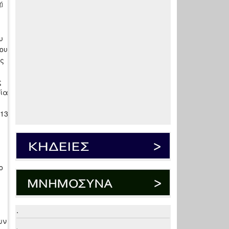
ή
υ
ου
ης
ς
σία
 13
ο
.
ων
.