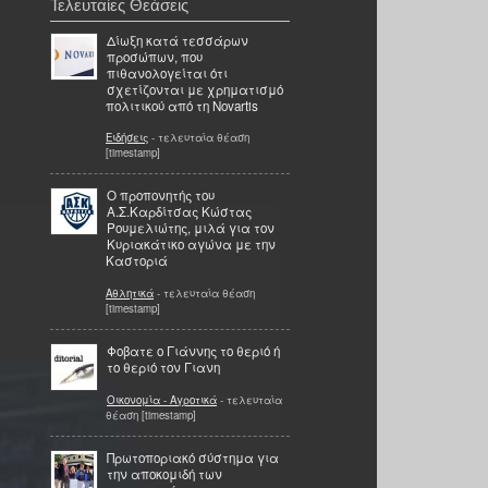
Τελευταίες Θεάσεις
Δίωξη κατά τεσσάρων
προσώπων, που
πιθανολογείται ότι
σχετίζονται με χρηματισμό
πολιτικού από τη Novartis
Ειδήσεις
- τελευταία θέαση
[timestamp]
Ο προπονητής του
Α.Σ.Καρδίτσας Κώστας
Ρουμελιώτης, μιλά για τον
Κυριακάτικο αγώνα με την
Καστοριά
Αθλητικά
- τελευταία θέαση
[timestamp]
Φοβατε ο Γιάννης το θεριό ή
το θεριό τον Γιανη
Οικονομία - Αγροτικά
- τελευταία
θέαση [timestamp]
Πρωτοποριακό σύστημα για
την αποκομιδή των