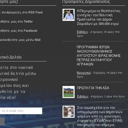
ήστε μας!
Πρόσφατες Δημοσιεύσεις
Η Περιφέρεια Θεσσαλίας
ε συνδρομητές στο RSS Feed
ενισχύει την Πολιτική
Προστασία του Δήμου
θήστε μας στο Twitter
Σοφάδων με 300.000 ευρώ
υθήστε μας στο Facebook
Ειδήσεις
-
2 ημέρες 10 ώρες
πιο
πριν
ολουθείστε μας μέσω Mail
ΠΡΟΓΡΑΜΜΑ ΙΕΡΩΝ
ΑΚΟΛΟΥΘΙΩΝ ΜΗΝΟΣ
ΑΥΓΟΥΣΤΟΥ ΙΕΡΑΣ ΜΟΝΗΣ
τικό Δελτίο
ΠΕΤΡΑΣ ΚΑΤΑΦΥΓΙΟΥ
ΑΓΡΑΦΩΝ
ίτε στο τακτικό
τικό δελτίο μέσω
Κοινωνικά
-
3 ημέρες 14 ώρες
πιο
πριν
κτρονικού
μείου σας και
ΠΡΩΤΗ ΓΙΑ ΤΗΝ ΑΣΑ
θείτε με τα
Ειδήσεις
-
4 ημέρες 1 ώρα
πιο πριν
ία νέα!
Στο νομοσχέδιο για την
απορρόφηση των δημοτικών
φορέων από τις ανώνυμες
εταιρείες ΕΥΔΑΠ και ΕΥΑΘ,
που ψηφίζεται σήμερα,