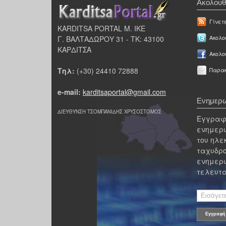
Ακολουθ
Γίνετ
KARDITSA PORTAL Μ. ΙΚΕ
Γ. ΒΑΛΤΑΔΩΡΟΥ 31 - ΤΚ: 43100
Ακολου
ΚΑΡΔΙΤΣΑ
Ακολο
Τηλ:
(+30) 24410 72888
Παρακ
e-mail:
karditsaportal@gmail.com
Ενημερω
ΔΙΕΥΘΥΝΣΗ ΤΣΟΜΠΑΝΙΔΗΣ ΧΡΥΣΟΣΤΟΜΟΣ
Εγγραφε
ενημερω
του ηλε
ταχυδρο
ενημερω
τελευτα