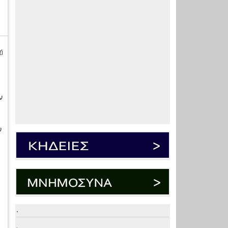
ή
ν
ν
.
.