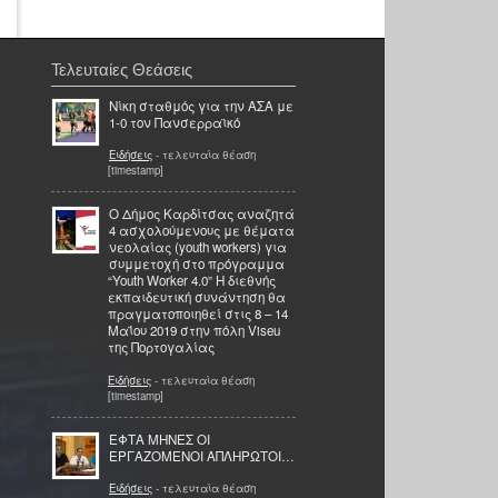
Τελευταίες Θεάσεις
Νίκη σταθμός για την ΑΣΑ με
1-0 τον Πανσερραϊκό
Ειδήσεις
- τελευταία θέαση
[timestamp]
Ο Δήμος Καρδίτσας αναζητά
4 ασχολούμενους με θέματα
νεολαίας (youth workers) για
συμμετοχή στο πρόγραμμα
“Youth Worker 4.0” Η διεθνής
εκπαιδευτική συνάντηση θα
πραγματοποιηθεί στις 8 – 14
Μαΐου 2019 στην πόλη Viseu
της Πορτογαλίας
Ειδήσεις
- τελευταία θέαση
[timestamp]
ΕΦΤΑ ΜΗΝΕΣ ΟΙ
ΕΡΓΑΖΟΜΕΝΟΙ ΑΠΛΗΡΩΤΟΙ…
Ειδήσεις
- τελευταία θέαση