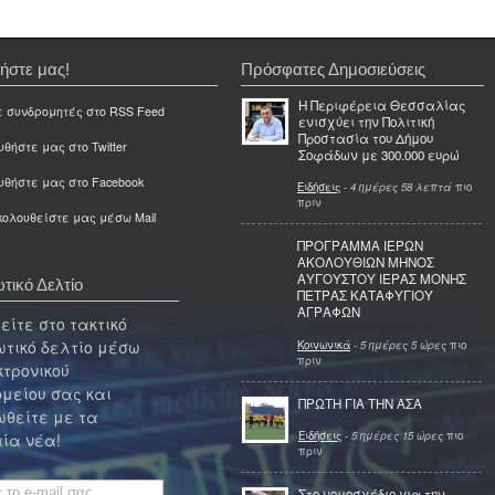
ήστε μας!
Πρόσφατες Δημοσιεύσεις
Η Περιφέρεια Θεσσαλίας
ε συνδρομητές στο RSS Feed
ενισχύει την Πολιτική
Προστασία του Δήμου
θήστε μας στο Twitter
Σοφάδων με 300.000 ευρώ
υθήστε μας στο Facebook
Ειδήσεις
-
4 ημέρες 58 λεπτά
πιο
πριν
ολουθείστε μας μέσω Mail
ΠΡΟΓΡΑΜΜΑ ΙΕΡΩΝ
ΑΚΟΛΟΥΘΙΩΝ ΜΗΝΟΣ
ΑΥΓΟΥΣΤΟΥ ΙΕΡΑΣ ΜΟΝΗΣ
τικό Δελτίο
ΠΕΤΡΑΣ ΚΑΤΑΦΥΓΙΟΥ
ΑΓΡΑΦΩΝ
ίτε στο τακτικό
τικό δελτίο μέσω
Κοινωνικά
-
5 ημέρες 5 ώρες
πιο
πριν
κτρονικού
μείου σας και
ΠΡΩΤΗ ΓΙΑ ΤΗΝ ΑΣΑ
θείτε με τα
Ειδήσεις
-
5 ημέρες 15 ώρες
πιο
ία νέα!
πριν
Στο νομοσχέδιο για την