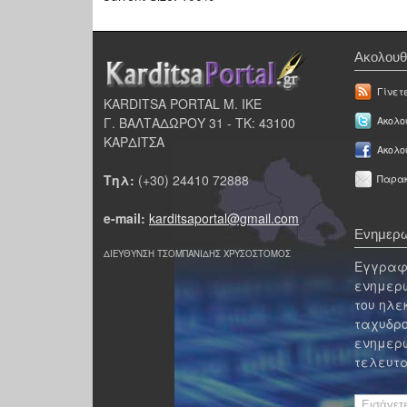
Ακολουθ
Γίνετ
KARDITSA PORTAL Μ. ΙΚΕ
Γ. ΒΑΛΤΑΔΩΡΟΥ 31 - ΤΚ: 43100
Ακολου
ΚΑΡΔΙΤΣΑ
Ακολο
Τηλ:
(+30) 24410 72888
Παρακ
e-mail:
karditsaportal@gmail.com
Ενημερω
ΔΙΕΥΘΥΝΣΗ ΤΣΟΜΠΑΝΙΔΗΣ ΧΡΥΣΟΣΤΟΜΟΣ
Εγγραφε
ενημερω
του ηλε
ταχυδρο
ενημερω
τελευτα