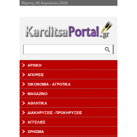
Πέμπτη, 06 Αυγούστου 2026
Επιστροφή στην Πλοήγηση
Αναζήτηση
Φόρμα αναζήτησης
ΑΡΧΙΚΗ
ΑΠΟΨΕΙΣ
ΟΙΚΟΝΟΜΙΑ - ΑΓΡΟΤΙΚΑ
MAGAZINO
ΑΘΛΗΤΙΚΑ
ΔΙΑΚΗΡΥΞΕΙΣ - ΠΡΟΚΗΡΥΞΕΙΣ
ΑΓΓΕΛΙΕΣ
ΧΡΗΣΙΜΑ