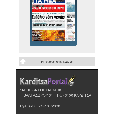
Επιστροφή στην κορυφή
KARDITSA PORTAL Μ. ΙΚΕ
Γ. ΒΑΛΤΑΔΩΡΟΥ 31 - ΤΚ: 43100 ΚΑΡΔΙΤΣΑ
Τηλ:
(+30) 24410 72888