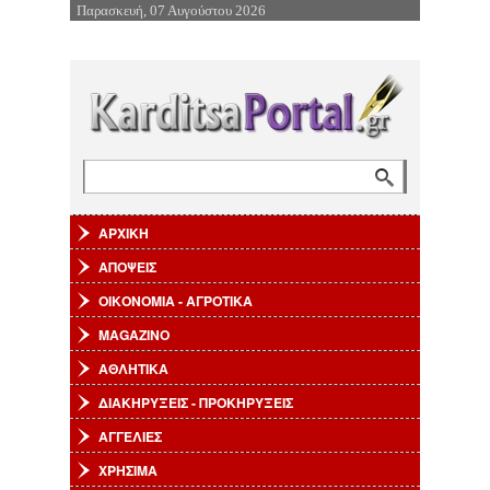
Παρασκευή, 07 Αυγούστου 2026
Επιστροφή στην Πλοήγηση
Αναζήτηση
Φόρμα αναζήτησης
ΑΡΧΙΚΗ
ΑΠΟΨΕΙΣ
ΟΙΚΟΝΟΜΙΑ - ΑΓΡΟΤΙΚΑ
MAGAZINO
ΑΘΛΗΤΙΚΑ
ΔΙΑΚΗΡΥΞΕΙΣ - ΠΡΟΚΗΡΥΞΕΙΣ
ΑΓΓΕΛΙΕΣ
ΧΡΗΣΙΜΑ