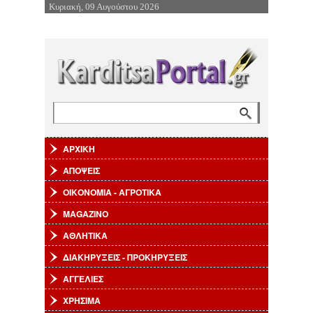
Κυριακή, 09 Αυγούστου 2026
Επιστροφή στην Πλοήγηση
Αναζήτηση
Φόρμα αναζήτησης
ΑΡΧΙΚΗ
ΑΠΟΨΕΙΣ
ΟΙΚΟΝΟΜΙΑ - ΑΓΡΟΤΙΚΑ
MAGAZINO
ΑΘΛΗΤΙΚΑ
ΔΙΑΚΗΡΥΞΕΙΣ - ΠΡΟΚΗΡΥΞΕΙΣ
ΑΓΓΕΛΙΕΣ
ΧΡΗΣΙΜΑ