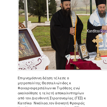
Επιμνημόσυνη δέηση τέλεσε ο
μητροπολίτης Θεσσαλιώτιδος κ
Φαναριοφερσάλων κκ Τιμόθεος ενώ
ακολούθησε η τελετή αποκαλυπτηρίων
από τον Διευθυντή Στρατονομίας (ΓΕΣ) κ
Κατσίκα Νικόλαο,τον διοικητή Φρουράς