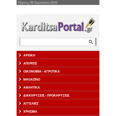
Πέμπτη, 06 Αυγούστου 2026
Επιστροφή στην Πλοήγηση
Αναζήτηση
Φόρμα αναζήτησης
ΑΡΧΙΚΗ
ΑΠΟΨΕΙΣ
ΟΙΚΟΝΟΜΙΑ - ΑΓΡΟΤΙΚΑ
MAGAZINO
ΑΘΛΗΤΙΚΑ
ΔΙΑΚΗΡΥΞΕΙΣ - ΠΡΟΚΗΡΥΞΕΙΣ
ΑΓΓΕΛΙΕΣ
ΧΡΗΣΙΜΑ