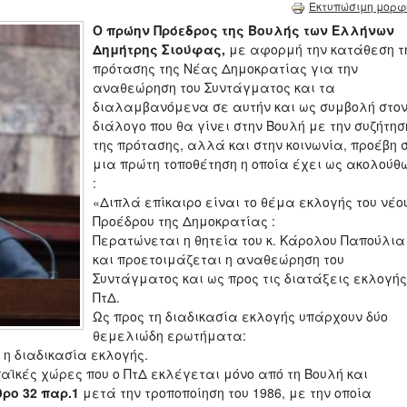
Εκτυπώσιμη μορφ
Ο πρώην Πρόεδρος της Βουλής των Ελλήνων
Δημήτρης Σιούφας,
με αφορμή την κατάθεση τ
πρότασης της Νέας Δημοκρατίας για την
αναθεώρηση του Συντάγματος και τα
διαλαμβανόμενα σε αυτήν και ως συμβολή στο
διάλογο που θα γίνει στην Βουλή με την συζήτησ
της πρότασης, αλλά και στην κοινωνία, προέβη 
μια πρώτη τοποθέτηση η οποία έχει ως ακολούθ
:
«Διπλά επίκαιρο είναι το θέμα εκλογής του νέο
Προέδρου της Δημοκρατίας :
Περατώνεται η θητεία του κ. Κάρολου Παπούλια
και προετοιμάζεται η αναθεώρηση του
Συντάγματος και ως προς τις διατάξεις εκλογής
ΠτΔ.
Ως προς τη διαδικασία εκλογής υπάρχουν δύο
θεμελιώδη ερωτήματα:
 η διαδικασία εκλογής.
παϊκές χώρες που ο ΠτΔ εκλέγεται μόνο από τη Βουλή και
ρο 32 παρ.1
μετά την τροποποίηση του 1986, με την οποία