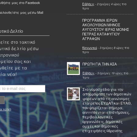
υθήστε μας στο Facebook
Ειδήσεις
-
2 ημέρες 4 ώρες
πιο
πριν
ολουθείστε μας μέσω Mail
ΠΡΟΓΡΑΜΜΑ ΙΕΡΩΝ
ΑΚΟΛΟΥΘΙΩΝ ΜΗΝΟΣ
ΑΥΓΟΥΣΤΟΥ ΙΕΡΑΣ ΜΟΝΗΣ
τικό Δελτίο
ΠΕΤΡΑΣ ΚΑΤΑΦΥΓΙΟΥ
ΑΓΡΑΦΩΝ
ίτε στο τακτικό
τικό δελτίο μέσω
Κοινωνικά
-
3 ημέρες 8 ώρες
πιο
πριν
κτρονικού
μείου σας και
ΠΡΩΤΗ ΓΙΑ ΤΗΝ ΑΣΑ
θείτε με τα
Ειδήσεις
-
3 ημέρες 19 ώρες
πιο
ία νέα!
πριν
Στο νομοσχέδιο για την
απορρόφηση των δημοτικών
φορέων από τις ανώνυμες
εταιρείες ΕΥΔΑΠ και ΕΥΑΘ,
που ψηφίζεται σήμερα,
α τεύχη
αντιτίθενται επιστήμονες,
περιβαλλοντικές
οργανώσεις, δημοτικές
αρχές και δημοτικές
επιχειρήσεις ύδρευσης