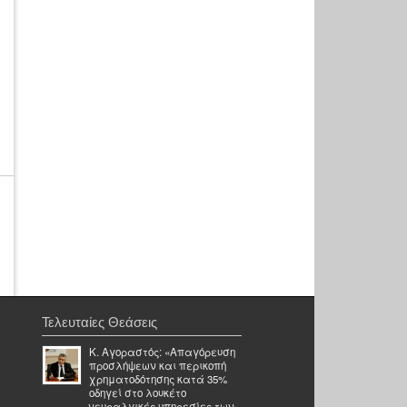
Τελευταίες Θεάσεις
Κ. Αγοραστός: «Απαγόρευση
προσλήψεων και περικοπή
χρηματοδότησης κατά 35%
οδηγεί στο λουκέτο
νευραλγικές υπηρεσίες των