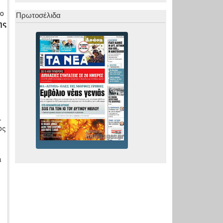
ιο
Πρωτοσέλιδα
ης
.
ος
ι