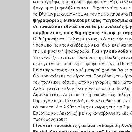
καταργήθηκε η μυστική ψηφοφορία. Είχε άλλω
έγχρωμα ψηφοδέλτια και η διχοστασία, αν μπορ
το Σύνταγμα αναπλήρωνε τον παραιτηθέντα Π
ψηφοφορίας διεκδικούμε ίσως παγκόσμια α
σε τοπικό και εθνικό επίπεδο με μυστικές ψ
συμβούλους, τους δημάρχους, περιφερειάρχε
Ο Ρυθμιστής του Πολιτεύματος, ο Διαιτητής τ
πρόσωπα που τον ανέδειξαν και όλα εκείνα πο
της με μυστική ψηφοφορία
. Για την επάνοδο 
Υπενθυμίζεται ότι ο Πρόεδρος της Βουλής είνα
εκλέγεται με μυστική ψηφοφορία ενώ ο Πρόεδ
Είναι προφανές ότι από μακρού χρόνου θα έπρ
Θα προστάτευε το κύρος του Προέδρου, το κύρο
του πολιτικού κόσμου από κατηγορίες περί απο
Αλλά γιατί η εκλογή να γίνεται από τη Βουλή
Δημοκρατίας. Λέγεται ότι η απευθείας εκλογή 
Πορτογάλοι, οι Ιρλανδοί, οι Φινλανδοί που έ
κάνουν το ίδιο λάθος όλες οι χώρες της πρώη
Εσθονία και Λετονία) με τις κοινοβουλευτικές
προέδρους τους;
Γίνονται προτάσεις για μια ενδιάμεση λύση
Βουλή. Και μάλιστα μόνο μεταξύ των υποψ