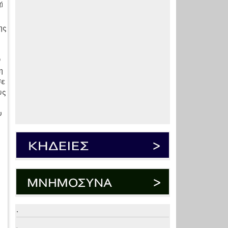
ή
ης
ν
η
σε
ως
υ
.
.