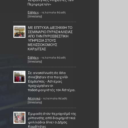
Περιφερειών»
Ειδήσεις
- τελευταία θέαση
[timestamp]
ΜΕ ΕΠΙΤΥΧΙΑ ΔΙΕΞΗΧΘΗ ΤΟ
ΣΕΜΙΝΑΡΙΟ ΠΥΡΑΣΦΑΛΕΙΑΣ
ΑΠΟ ΤΗΝ ΠΥΡΟΣΒΕΣΤΙΚΗ
ΥΠΗΡΕΣΙΑ ΣΤΟΥΣ
ΜΕΛΙΣΣΟΚΟΜΟΥΣ
ΚΑΡΔΙΤΣΑΣ
Ειδήσεις
- τελευταία θέαση
[timestamp]
Σε ανακοίνωση σε όσα
συνέβησαν στο παιχνίδι
Εορδαϊκος - Αστέρας
προχώρησαν οι
ποδοσφαιριστές του Αστέρα.
Αθλητικά
- τελευταία θέαση
[timestamp]
Έμφαση στον περιορισμό της
ρύπανσης από διαφημιστικά
φυλλάδια δίνει ο Δήμος
Καρδίτσας