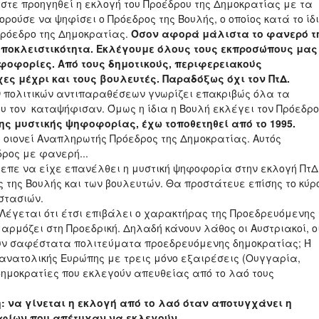
στε προηγηθεί η εκλογή του Προέδρου της Δημοκρατίας με τα
ούσε να ψηφίσει ο Πρόεδρος της Βουλής, ο οποίος κατά το ίδ
ρόεδρο της Δημοκρατίας.
Όσον αφορά μάλιστα το φανερό τ
ποκλειστικότητα. Εκλέγουμε όλους τους εκπροσώπους μας
ηφοφορίες. Από τους δημοτικούς, περιφερειακούς
ς μέχρι και τους βουλευτές. Παραδόξως όχι τον ΠτΔ.
ων πολιτικών αντιπαραθέσεων γνωρίζει επακριβώς όλα τα
υ τον καταψήφισαν. Όμως η ίδια η Βουλή εκλέγει τον Πρόεδρο
της μυστικής ψηφοφορίας, έχω τοποθετηθεί από το 1995.
ι οιονεί Αναπληρωτής Πρόεδρος της Δημοκρατίας. Αυτός
ρος με φανερή...
επε να είχε επανέλθει η μυστική ψηφοφορία στην εκλογή ΠτΔ
ς της Βουλής και των βουλευτών. Θα προστάτευε επίσης το κύρ
στασιών.
; Λέγεται ότι έτσι επιβάλει ο χαρακτήρας της Προεδρευόμενης
αρμόζει στη Προεδρική. Δηλαδή κάνουν λάθος οι Αυστριακοί, ο
χουν σαφέστατα πολιτεύματα προεδρευόμενης δημοκρατίας; Ή
ν ανατολικής Ευρώπης με τρεις μόνο εξαιρέσεις (Ουγγαρία,
 δημοκρατίες που εκλεγούν απευθείας από το λαό τους
: να γίνεται η εκλογή από το λαό όταν αποτυγχάνει η
ηφίων που απέτυχαν να εκλεγούν.