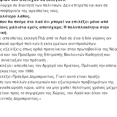
ίαρχο σε διαιτητή των πολιτικών. Δεν επιτρέπεται καν σε
ποψήφιο/α της αρεσκείας τους.
αλύτερο λάθος.
ί που θα πούμε στο λαό ότι μπορεί να επιλέξει μόνο από
οίους μάλιστα εμείς αποτύχαμε; Η πολυπλοκότητα στην
ική.
:
απευθείας εκλογή ΠτΔ από το Λαό σε ένα ή δύο γύρους αν
 ικανό αριθμό πολιτών ή εκλεγμένων αντιπροσώπων.
ές εξελίξεις όπως ορθά προτείνεται στην πρωτοβουλία της Νέ
 και του Προέδρου της Επιτροπής Βουλευτών Καθηγητή και
 συνέταξαν την πρόταση .
κλέγει απευθείας τον Αρχηγό του Κράτους. Πρόταση την οποία
εκαετίας του 1990.
εκλέξει Πρόεδρο Δημοκρατίας. Γιατί αυτό είναι πράξη
ση των πολλών εσωτερικών και εξωτερικών προβλημάτων της
αναθεώρηση τώρα, ώστε να μην χαθεί πολύτιμος χρόνος μέχρ
είναι προς το συμφέρον της Χώρας, του Λαού και όλου του
ευτικής Δημοκρατίας.»