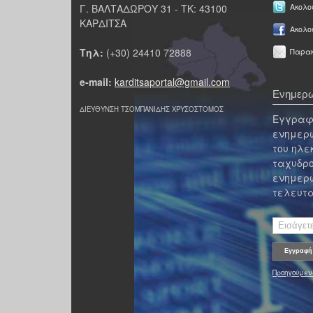
Γ. ΒΑΛΤΑΔΩΡΟΥ 31 - ΤΚ: 43100
Ακολου
ΚΑΡΔΙΤΣΑ
Ακολο
Τηλ:
(+30) 24410 72888
Παρακ
e-mail:
karditsaportal@gmail.com
Ενημερω
ΔΙΕΥΘΥΝΣΗ ΤΣΟΜΠΑΝΙΔΗΣ ΧΡΥΣΟΣΤΟΜΟΣ
Εγγραφε
ενημερω
του ηλε
ταχυδρο
ενημερω
τελευτα
Προηγούμεν