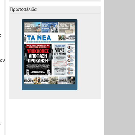
Πρωτοσέλιδα
ς
ρον
ο