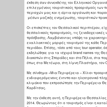
έκθεση σαν συνεκθέτης του Ελληνικού Οργανισ
επιλεγμένους τουριστικούς προορισμούς των 
περιοχών μας και η άρτια οργάνωση και παρο
μέσων μαζικής ενημέρωσης, τουριστικών πρακ
Οι επισκέπτες του Θεσσαλικού περιπτέρου, εί
θεσσαλικούς προορισμούς, τις ξενοδοχειακές 
πρόσβασης. Λαμβάνοντας υπόψη τα χαρακτηρισ
εναλλακτικές μορφές τουρισμού της κάθε Περι
περιόδου. Επίσης, τόσο από τους tour operator,
εκδηλώθηκε για τα ισχυρά brand names της Θ
διακοπών στις Σποράδες και στο Πήλιο, στα π
όπως στα Μετέωρα, στη λίμνη Πλαστήρα, τον 
Με σύνθημα «Μια Περιφέρεια – Χίλιοι προορισ
ενδιαφερόμενους έντυπο και ηλεκτρονικό πλη
κλιμάκιο που εκπροσώπησε την Περιφέρεια Θε
Καρδίτσας.
Με την έκθεση αυτή, η Περιφέρεια Θεσσαλίας 
2014. Θεωρώντας ότι ο τουρισμός είναι η κατα