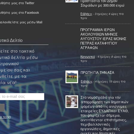
Προστασία του Δήμου
θήστε μας στο Twitter
Σοφάδων με 300.000 ευρώ
υθήστε μας στο Facebook
Ειδήσεις
-
3 ημέρες 4 ώρες
πιο
πριν
ολουθείστε μας μέσω Mail
ΠΡΟΓΡΑΜΜΑ ΙΕΡΩΝ
ΑΚΟΛΟΥΘΙΩΝ ΜΗΝΟΣ
ΑΥΓΟΥΣΤΟΥ ΙΕΡΑΣ ΜΟΝΗΣ
τικό Δελτίο
ΠΕΤΡΑΣ ΚΑΤΑΦΥΓΙΟΥ
ΑΓΡΑΦΩΝ
ίτε στο τακτικό
τικό δελτίο μέσω
Κοινωνικά
-
4 ημέρες 8 ώρες
πιο
πριν
κτρονικού
μείου σας και
ΠΡΩΤΗ ΓΙΑ ΤΗΝ ΑΣΑ
θείτε με τα
Ειδήσεις
-
4 ημέρες 19 ώρες
πιο
ία νέα!
πριν
Στο νομοσχέδιο για την
απορρόφηση των δημοτικών
φορέων από τις ανώνυμες
εταιρείες ΕΥΔΑΠ και ΕΥΑΘ,
που ψηφίζεται σήμερα,
α τεύχη
αντιτίθενται επιστήμονες,
περιβαλλοντικές
οργανώσεις, δημοτικές
αρχές και δημοτικές