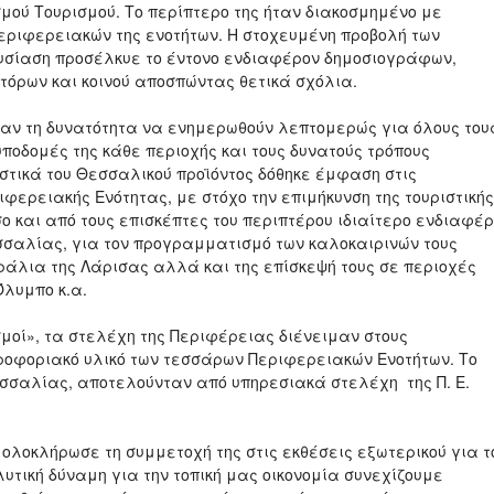
μού Τουρισμού. Το περίπτερο της ήταν διακοσμημένο με
περιφερειακών της ενοτήτων. Η στοχευμένη προβολή των
υσίαση προσέλκυε το έντονο ενδιαφέρον δημοσιογράφων,
τόρων και κοινού αποσπώντας θετικά σχόλια.
χαν τη δυνατότητα να ενημερωθούν λεπτομερώς για όλους του
υποδομές της κάθε περιοχής και τους δυνατούς τρόπους
τικά του Θεσσαλικού προϊόντος δόθηκε έμφαση στις
φερειακής Ενότητας, με στόχο την επιμήκυνση της τουριστικής
 όσο και από τους επισκέπτες του περιπτέρου ιδιαίτερο ενδιαφέ
εσσαλίας, για τον προγραμματισμό των καλοκαιρινών τους
αράλια της Λάρισας αλλά και της επίσκεψή τους σε περιοχές
Όλυμπο κ.α.
μοί», τα στελέχη της Περιφέρειας διένειμαν στους
ροφοριακό υλικό των τεσσάρων Περιφερειακών Ενοτήτων. Το
σσαλίας, αποτελούνταν από υπηρεσιακά στελέχη της Π. Ε.
ολοκλήρωσε τη συμμετοχή της στις εκθέσεις εξωτερικού για τ
λυτική δύναμη για την τοπική μας οικονομία συνεχίζουμε