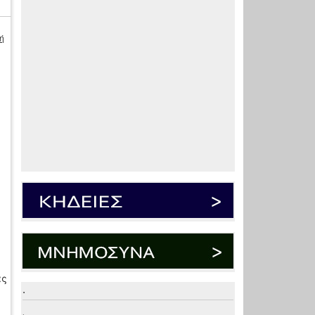
ή
ας
.
.