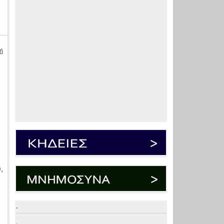
ή
,
.
.