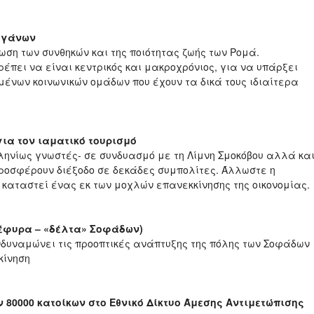
γγάνων
ωση των συνθηκών και της ποιότητας ζωής των Ρομά.
έπει να είναι κεντρικός και μακροχρόνιος, για να υπάρξει
ιμένων κοινωνικών ομάδων που έχουν τα δικά τους ιδιαίτερα
ια τον ιαματικό τουρισμό
ληνίως γνωστές- σε συνδυασμό με τη Λίμνη Σμοκόβου αλλά κα
 προσφέρουν διέξοδο σε δεκάδες συμπολίτες. Άλλωστε η
 καταστεί ένας εκ των μοχλών επανεκκίνησης της οικονομίας.
έφυρα – «δέλτα» Σοφάδων)
ενδυναμώνει τις προοπτικές ανάπτυξης της πόλης των Σοφάδων
κίνηση
 80000 κατοίκων στο Εθνικό Δίκτυο Άμεσης Αντιμετώπισης