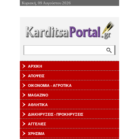
Κυριακή, 09 Αυγούστου 2026
Επιστροφή στην Πλοήγηση
Αναζήτηση
Φόρμα αναζήτησης
ΑΡΧΙΚΗ
ΑΠΟΨΕΙΣ
ΟΙΚΟΝΟΜΙΑ - ΑΓΡΟΤΙΚΑ
MAGAZINO
ΑΘΛΗΤΙΚΑ
ΔΙΑΚΗΡΥΞΕΙΣ - ΠΡΟΚΗΡΥΞΕΙΣ
ΑΓΓΕΛΙΕΣ
ΧΡΗΣΙΜΑ