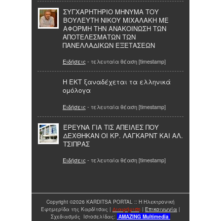
ΣΥΓΧΑΡΗΤΗΡΙΟ ΜΗΝΥΜΑ ΤΟΥ
ΒΟΥΛΕΥΤΗ ΝΙΚΟΥ ΜΙΧΑΛΑΚΗ ΜΕ
ΑΦΟΡΜΗ ΤΗΝ ΑΝΑΚΟΙΝΩΣΗ ΤΩΝ
ΑΠΟΤΕΛΕΣΜΑΤΩΝ ΤΩΝ
ΠΑΝΕΛΛΑΔΙΚΩΝ ΕΞΕΤΑΣΕΩΝ
Ειδήσεις
- τελευταία θέαση [timestamp]
H EKT ξαναδέχεται τα ελληνικά
ομόλογα
Ειδήσεις
- τελευταία θέαση [timestamp]
ΈΡΕΥΝΑ ΓΙΑ ΤΙΣ ΑΠΕΙΛΕΣ ΠΟΥ
ΔΕΧΘΗΚΑΝ ΟΙ ΚΡ. ΛΑΓΚΑΡΝΤ ΚΑΙ ΑΛ.
ΤΣΙΠΡΑΣ
Ειδήσεις
- τελευταία θέαση [timestamp]
Copyright ©2026 KARDITSA PORTAL :: Η Ηλεκτρονική
Εφημερίδα της Καρδίτσας |
Διαφήμιση
|
Επικοινωνία
|
Σχεδιασμός Ιστοσελίδας:
AMAZING
Multimedia