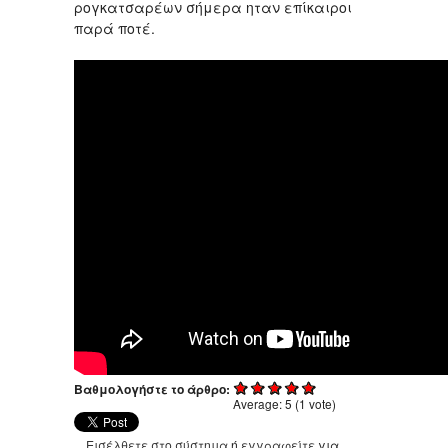
ρογκατσαρέων σήμερα ηταν επίκαιροι
παρά ποτέ.
Βαθμολογήστε το άρθρο:
Average:
5
(
1
vote)
Εισέλθετε στο σύστημα
ή
εγγραφείτε
για