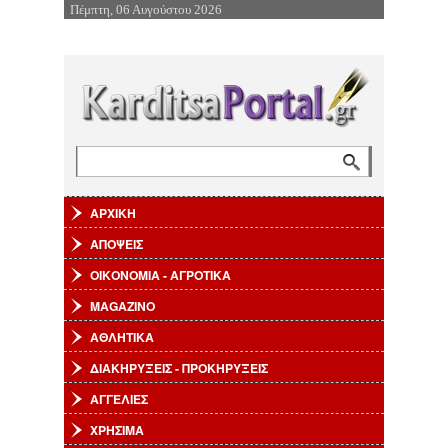
Πέμπτη, 06 Αυγούστου 2026
Επιστροφή στην Πλοήγηση
Αναζήτηση
Φόρμα αναζήτησης
ΑΡΧΙΚΗ
ΑΠΟΨΕΙΣ
ΟΙΚΟΝΟΜΙΑ - ΑΓΡΟΤΙΚΑ
MAGAZINO
ΑΘΛΗΤΙΚΑ
ΔΙΑΚΗΡΥΞΕΙΣ - ΠΡΟΚΗΡΥΞΕΙΣ
ΑΓΓΕΛΙΕΣ
ΧΡΗΣΙΜΑ