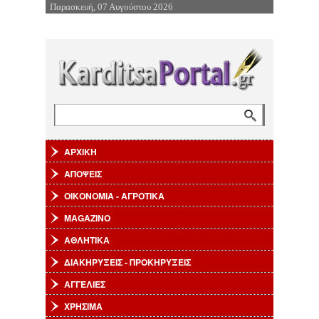
Παρασκευή, 07 Αυγούστου 2026
Επιστροφή στην Πλοήγηση
Αναζήτηση
Φόρμα αναζήτησης
ΑΡΧΙΚΗ
ΑΠΟΨΕΙΣ
ΟΙΚΟΝΟΜΙΑ - ΑΓΡΟΤΙΚΑ
MAGAZINO
ΑΘΛΗΤΙΚΑ
ΔΙΑΚΗΡΥΞΕΙΣ - ΠΡΟΚΗΡΥΞΕΙΣ
ΑΓΓΕΛΙΕΣ
ΧΡΗΣΙΜΑ