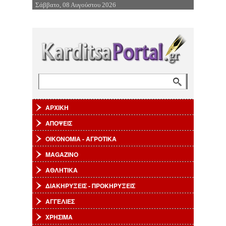
Σάββατο, 08 Αυγούστου 2026
Επιστροφή στην Πλοήγηση
Αναζήτηση
Φόρμα αναζήτησης
ΑΡΧΙΚΗ
ΑΠΟΨΕΙΣ
ΟΙΚΟΝΟΜΙΑ - ΑΓΡΟΤΙΚΑ
MAGAZINO
ΑΘΛΗΤΙΚΑ
ΔΙΑΚΗΡΥΞΕΙΣ - ΠΡΟΚΗΡΥΞΕΙΣ
ΑΓΓΕΛΙΕΣ
ΧΡΗΣΙΜΑ