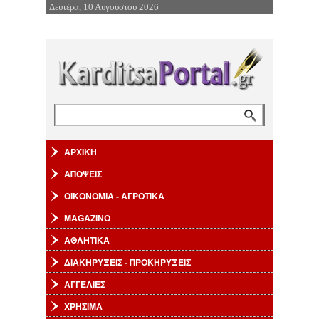
Δευτέρα, 10 Αυγούστου 2026
Επιστροφή στην Πλοήγηση
Αναζήτηση
Φόρμα αναζήτησης
ΑΡΧΙΚΗ
ΑΠΟΨΕΙΣ
ΟΙΚΟΝΟΜΙΑ - ΑΓΡΟΤΙΚΑ
MAGAZINO
ΑΘΛΗΤΙΚΑ
ΔΙΑΚΗΡΥΞΕΙΣ - ΠΡΟΚΗΡΥΞΕΙΣ
ΑΓΓΕΛΙΕΣ
ΧΡΗΣΙΜΑ