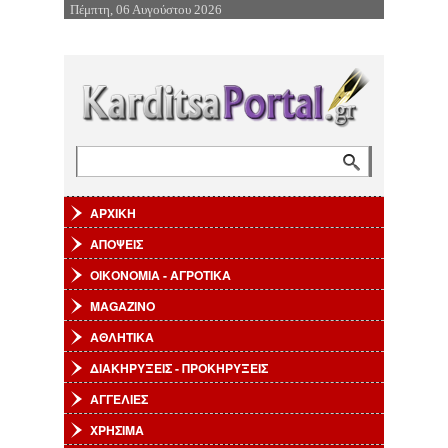
Πέμπτη, 06 Αυγούστου 2026
Επιστροφή στην Πλοήγηση
Αναζήτηση
Φόρμα αναζήτησης
ΑΡΧΙΚΗ
ΑΠΟΨΕΙΣ
ΟΙΚΟΝΟΜΙΑ - ΑΓΡΟΤΙΚΑ
MAGAZINO
ΑΘΛΗΤΙΚΑ
ΔΙΑΚΗΡΥΞΕΙΣ - ΠΡΟΚΗΡΥΞΕΙΣ
ΑΓΓΕΛΙΕΣ
ΧΡΗΣΙΜΑ