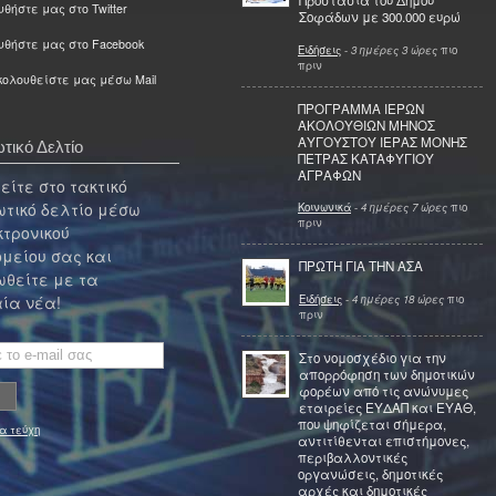
Προστασία του Δήμου
θήστε μας στο Twitter
Σοφάδων με 300.000 ευρώ
υθήστε μας στο Facebook
Ειδήσεις
-
3 ημέρες 3 ώρες
πιο
πριν
ολουθείστε μας μέσω Mail
ΠΡΟΓΡΑΜΜΑ ΙΕΡΩΝ
ΑΚΟΛΟΥΘΙΩΝ ΜΗΝΟΣ
ΑΥΓΟΥΣΤΟΥ ΙΕΡΑΣ ΜΟΝΗΣ
τικό Δελτίο
ΠΕΤΡΑΣ ΚΑΤΑΦΥΓΙΟΥ
ΑΓΡΑΦΩΝ
ίτε στο τακτικό
τικό δελτίο μέσω
Κοινωνικά
-
4 ημέρες 7 ώρες
πιο
πριν
κτρονικού
μείου σας και
ΠΡΩΤΗ ΓΙΑ ΤΗΝ ΑΣΑ
θείτε με τα
Ειδήσεις
-
4 ημέρες 18 ώρες
πιο
ία νέα!
πριν
Στο νομοσχέδιο για την
απορρόφηση των δημοτικών
φορέων από τις ανώνυμες
εταιρείες ΕΥΔΑΠ και ΕΥΑΘ,
που ψηφίζεται σήμερα,
α τεύχη
αντιτίθενται επιστήμονες,
περιβαλλοντικές
οργανώσεις, δημοτικές
αρχές και δημοτικές