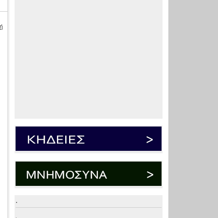
ή
”
.
.