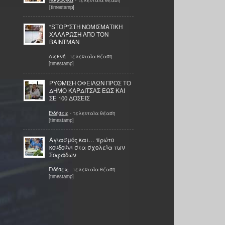
[timestamp]
"STOP"ΣΤΗ ΝΟΜΙΣΜΑΤΙΚΗ
ΧΑΛΑΡΩΣΗ ΑΠΟ ΤΟΝ
ΒΑΙΝΤΜΑΝ
Διεθνή
- τελευταία θέαση
[timestamp]
ΡΥΘΜΙΣΗ ΟΦΕΙΛΩΝ ΠΡΟΣ ΤΟ
ΔΗΜΟ ΚΑΡΔΙΤΣΑΣ ΕΩΣ ΚΑΙ
ΣΕ 100 ΔΟΣΕΙΣ
Ειδήσεις
- τελευταία θέαση
[timestamp]
Αγιασμός και… πρώτο
κουδούνι στα σχολεία των
Σοφάδων
Ειδήσεις
- τελευταία θέαση
[timestamp]