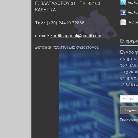
Γ. ΒΑΛΤΑΔΩΡΟΥ 31 - ΤΚ: 43100
Ακολου
ΚΑΡΔΙΤΣΑ
Ακολο
Τηλ:
(+30) 24410 72888
Παρακ
e-mail:
karditsaportal@gmail.com
Ενημερω
ΔΙΕΥΘΥΝΣΗ ΤΣΟΜΠΑΝΙΔΗΣ ΧΡΥΣΟΣΤΟΜΟΣ
Εγγραφε
ενημερω
του ηλε
ταχυδρο
ενημερω
τελευτα
Προηγούμεν