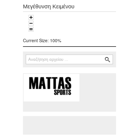
Μεγέθυνση Κειμένου
Current Size:
100%
Αναζήτηση
Φόρμα αναζήτησης