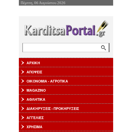
Πέμπτη, 06 Αυγούστου 2026
Επιστροφή στην Πλοήγηση
Αναζήτηση
Φόρμα αναζήτησης
ΑΡΧΙΚΗ
ΑΠΟΨΕΙΣ
ΟΙΚΟΝΟΜΙΑ - ΑΓΡΟΤΙΚΑ
MAGAZINO
ΑΘΛΗΤΙΚΑ
ΔΙΑΚΗΡΥΞΕΙΣ - ΠΡΟΚΗΡΥΞΕΙΣ
ΑΓΓΕΛΙΕΣ
ΧΡΗΣΙΜΑ