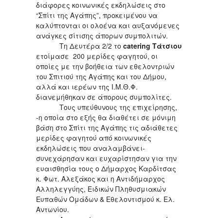
διάφορες κοινωνικές εκδηλώσεις στο
“Σπίτι της Αγάπης”, προκειμένου να
καλύπτονται οι ολοένα και αυξανόμενες
ανάγκες σίτισης άπορων συμπολιτών.
Τη Δευτέρα 2/2 το
catering Τάτσιου
ετοίμασε 200 μερίδες φαγητού, οι
οποίες με την βοήθεια των εθελοντριών
του Σπιτιού της Αγάπης και του Δήμου,
αλλά και ιερέων της Ι.Μ.Θ.Φ.
διανεμήθηκαν σε άπορους συμπολίτες.
Τους υπεύθυνους της επιχείρησης,
-η οποία στο εξής θα διαθέτει σε μόνιμη
βάση στο Σπίτι της Αγάπης τις αδιάθετες
μερίδες φαγητού από κοινωνικές
εκδηλώσεις που αναλαμβάνει-
συνεχάρησαν και ευχαρίστησαν για την
ευαισθησία τους ο Δήμαρχος Καρδίτσας
κ. Φωτ. Αλεξάκος και η Αντιδήμαρχος
Αλληλεγγύης, Ειδικών Πληθυσμιακών
Ευπαθών Ομάδων & Εθελοντισμού κ. Ελ.
Αντωνίου.