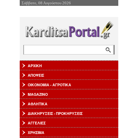
Σάββατο, 08 Αυγούστου 2026
Επιστροφή στην Πλοήγηση
Αναζήτηση
Φόρμα αναζήτησης
ΑΡΧΙΚΗ
ΑΠΟΨΕΙΣ
ΟΙΚΟΝΟΜΙΑ - ΑΓΡΟΤΙΚΑ
MAGAZINO
ΑΘΛΗΤΙΚΑ
ΔΙΑΚΗΡΥΞΕΙΣ - ΠΡΟΚΗΡΥΞΕΙΣ
ΑΓΓΕΛΙΕΣ
ΧΡΗΣΙΜΑ