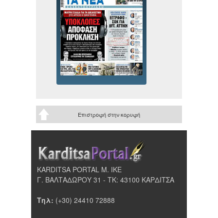
Επιστροφή στην κορυφή
KARDITSA PORTAL Μ. ΙΚΕ
Γ. ΒΑΛΤΑΔΩΡΟΥ 31 - ΤΚ: 43100 ΚΑΡΔΙΤΣΑ
Τηλ:
(+30) 24410 72888