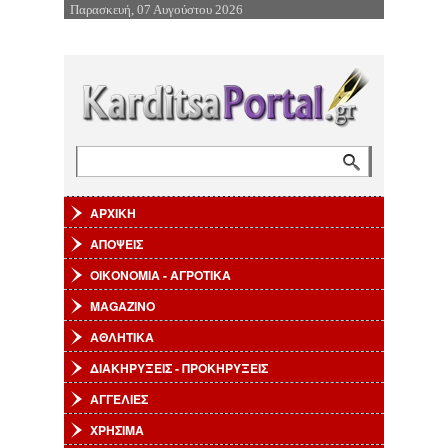
Παρασκευή, 07 Αυγούστου 2026
Επιστροφή στην Πλοήγηση
Αναζήτηση
Φόρμα αναζήτησης
ΑΡΧΙΚΗ
ΑΠΟΨΕΙΣ
ΟΙΚΟΝΟΜΙΑ - ΑΓΡΟΤΙΚΑ
MAGAZINO
ΑΘΛΗΤΙΚΑ
ΔΙΑΚΗΡΥΞΕΙΣ - ΠΡΟΚΗΡΥΞΕΙΣ
ΑΓΓΕΛΙΕΣ
ΧΡΗΣΙΜΑ