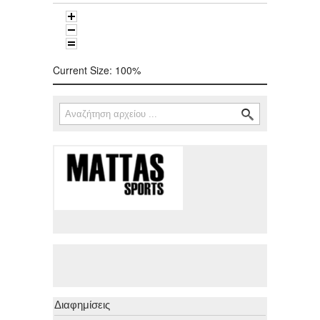
Current Size:
100%
Αναζήτηση
Φόρμα αναζήτησης
Διαφημίσεις