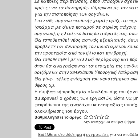
Σε κάποιες περιπτώσεις, όπου υπάρχουν σχετι
πρέπει να τα συντηρήσει σύμφωνα με τον κατ
για την πιστοποίηση των οργάνων.
Για κάθε όργανο παιδικής χαράς ορίζεται πε
(σκάμμα με άμμο ποταμού σε στρώση πάχους τ
οργάνου), ή ελαστικό δάπεδο ασφαλείας, όπως
Θα τοποθετηθεί νέος αστικός εξοπλισμός, όπω
προβλέπεται συντήρηση του υφιστάμενου κοινό
την προστασία από τον ήλιο και την βροχή.
Θα τοποθετηθεί μεταλλική περίφραξη και πόρ
όπου θα αναγράφονται τα στοιχεία της παιδι
οριζόμενα στην 28492/2009 Υπουργική Απόφαση
Θα γίνει τέλος ενίσχυση του υφιστάμενου φω
ύψους 5μ.
H συμβατική προθεσμία ολοκλήρωσης του έργου
σμικρυνθεί ο χρόνος των εργασιών, ώστε να μη
εκπρόσωποι της αναδόχου κοινοπραξίας υποσχέθ
ολοκλήρωσης του έργου.
Βαθμολογήστε το άρθρο:
Δεν υπάρχουν ακόμα ψήφοι
Εισέλθετε στο σύστημα
ή
εγγραφείτε
για να υποβάλ