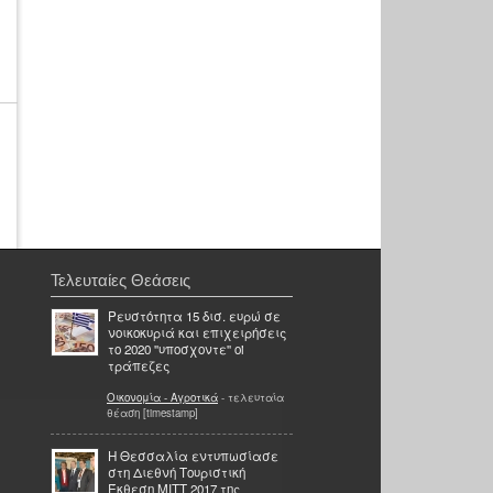
Τελευταίες Θεάσεις
Ρευστότητα 15 δισ. ευρώ σε
νοικοκυριά και επιχειρήσεις
το 2020 ''υποσχοντε'' oi
τράπεζες
Οικονομία - Αγροτικά
- τελευταία
θέαση [timestamp]
Η Θεσσαλία εντυπωσίασε
στη Διεθνή Τουριστική
Έκθεση ΜΙΤΤ 2017 της