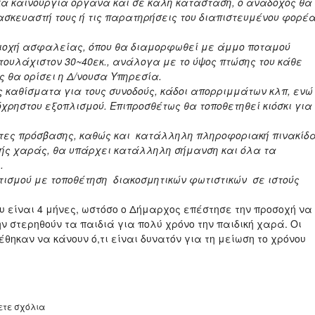
κά καινούργια όργανα και σε καλή κατάσταση, ο ανάδοχος θα
ασκευαστή τους ή τις παρατηρήσεις του διαπιστευμένου φορέ
ριοχή ασφαλείας, όπου θα διαμορφωθεί με άμμο ποταμού
ουλάχιστον 30~40εκ., ανάλογα με το ύψος πτώσης του κάθε
 θα ορίσει η Δ/νουσα Υπηρεσία.
ς καθίσματα για τους συνοδούς, κάδοι απορριμμάτων κλπ, ενώ
χρηστου εξοπλισμού. Επιπροσθέτως θα τοποθετηθεί κιόσκι για
τες πρόσβασης, καθώς και κατάλληλη πληροφοριακή πινακίδα
κής χαράς, θα υπάρχει κατάλληλη σήμανση και όλα τα
.
τισμού με τοποθέτηση διακοσμητικών φωτιστικών σε ιστούς
 είναι 4 μήνες, ωστόσο ο Δήμαρχος επέστησε την προσοχή να
ν στερηθούν τα παιδιά για πολύ χρόνο την παιδική χαρά. Οι
ηκαν να κάνουν ό,τι είναι δυνατόν για τη μείωση το χρόνου
ετε σχόλια