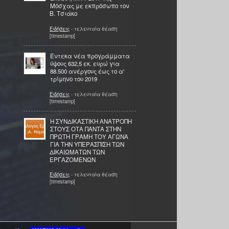
Μόσχας με εκπρόσωπο τον
Β. Τσιάκο
Ειδήσεις
- τελευταία θέαση
[timestamp]
Έντεκα νέα προγράμματα
ύψους 632,5 εκ. ευρώ για
88.500 ανέργους έως το α'
τρίμηνο του 2019
Ειδήσεις
- τελευταία θέαση
[timestamp]
Η ΣΥΝΔΙΚΑΣΤΙΚΗ ΑΝΑΤΡΟΠΗ
ΣΤΟΥΣ ΟΤΑ ΠΑΝΤΑ ΣΤΗΝ
ΠΡΩΤΗ ΓΡΑΜΗ ΤΟΥ ΑΓΩΝΑ
ΓΙΑ ΤΗΝ ΥΠΕΡΑΣΠΙΣΗ ΤΩΝ
ΔΙΚΑΙΩΜΑΤΩΝ ΤΩΝ
ΕΡΓΑΖΟΜΕΝΩΝ
Ειδήσεις
- τελευταία θέαση
[timestamp]