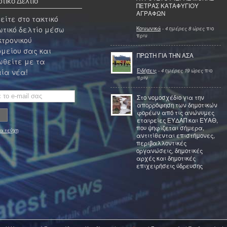
τικό Δελτίο
ΠΕΤΡΑΣ ΚΑΤΑΦΥΓΙΟΥ
ΑΓΡΑΦΩΝ
ίτε στο τακτικό
τικό δελτίο μέσω
Κοινωνικά
-
4 ημέρες 8 ώρες
πιο
πριν
κτρονικού
μείου σας και
ΠΡΩΤΗ ΓΙΑ ΤΗΝ ΑΣΑ
θείτε με τα
Ειδήσεις
-
4 ημέρες 19 ώρες
πιο
ία νέα!
πριν
Στο νομοσχέδιο για την
απορρόφηση των δημοτικών
φορέων από τις ανώνυμες
εταιρείες ΕΥΔΑΠ και ΕΥΑΘ,
που ψηφίζεται σήμερα,
α τεύχη
αντιτίθενται επιστήμονες,
περιβαλλοντικές
οργανώσεις, δημοτικές
αρχές και δημοτικές
επιχειρήσεις ύδρευσης