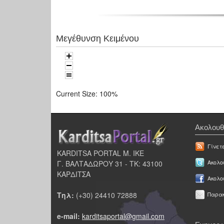
Μεγέθυνση Κειμένου
Current Size:
100%
Ακολουθ
Γίνετ
KARDITSA PORTAL Μ. ΙΚΕ
Γ. ΒΑΛΤΑΔΩΡΟΥ 31 - ΤΚ: 43100
Ακολου
ΚΑΡΔΙΤΣΑ
Ακολο
Τηλ:
(+30) 24410 72888
Παρακ
e-mail:
karditsaportal@gmail.com