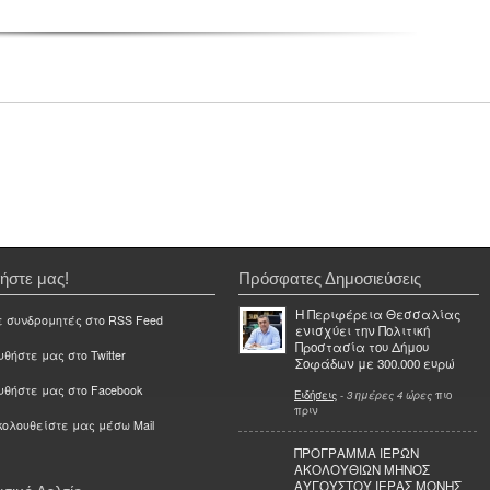
ήστε μας!
Πρόσφατες Δημοσιεύσεις
Η Περιφέρεια Θεσσαλίας
ε συνδρομητές στο RSS Feed
ενισχύει την Πολιτική
Προστασία του Δήμου
θήστε μας στο Twitter
Σοφάδων με 300.000 ευρώ
υθήστε μας στο Facebook
Ειδήσεις
-
3 ημέρες 4 ώρες
πιο
πριν
ολουθείστε μας μέσω Mail
ΠΡΟΓΡΑΜΜΑ ΙΕΡΩΝ
ΑΚΟΛΟΥΘΙΩΝ ΜΗΝΟΣ
ΑΥΓΟΥΣΤΟΥ ΙΕΡΑΣ ΜΟΝΗΣ