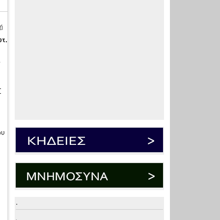
ή
τ.
ι
Σ
ου
.
.