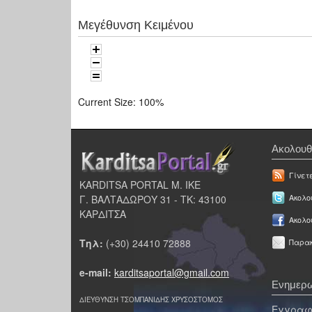
Μεγέθυνση Κειμένου
Current Size:
100%
Ακολουθ
Γίνετ
KARDITSA PORTAL Μ. ΙΚΕ
Γ. ΒΑΛΤΑΔΩΡΟΥ 31 - ΤΚ: 43100
Ακολου
ΚΑΡΔΙΤΣΑ
Ακολο
Τηλ:
(+30) 24410 72888
Παρακ
e-mail:
karditsaportal@gmail.com
Ενημερω
ΔΙΕΥΘΥΝΣΗ ΤΣΟΜΠΑΝΙΔΗΣ ΧΡΥΣΟΣΤΟΜΟΣ
Εγγραφε