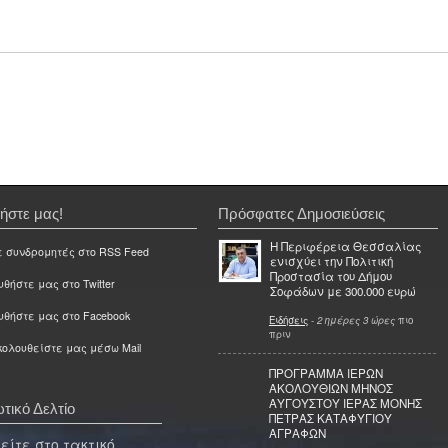
ήστε μας!
Πρόσφατες Δημοσιεύσεις
Η Περιφέρεια Θεσσαλίας
ε συνδρομητές στο RSS Feed
ενισχύει την Πολιτική
Προστασία του Δήμου
θήστε μας στο Twitter
Σοφάδων με 300.000 ευρώ
υθήστε μας στο Facebook
Ειδήσεις
-
2 ημέρες 3 ώρες
πιο
πριν
ολουθείστε μας μέσω Mail
ΠΡΟΓΡΑΜΜΑ ΙΕΡΩΝ
ΑΚΟΛΟΥΘΙΩΝ ΜΗΝΟΣ
ΑΥΓΟΥΣΤΟΥ ΙΕΡΑΣ ΜΟΝΗΣ
τικό Δελτίο
ΠΕΤΡΑΣ ΚΑΤΑΦΥΓΙΟΥ
ΑΓΡΑΦΩΝ
ίτε στο τακτικό