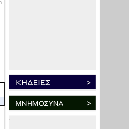
ή
.
.