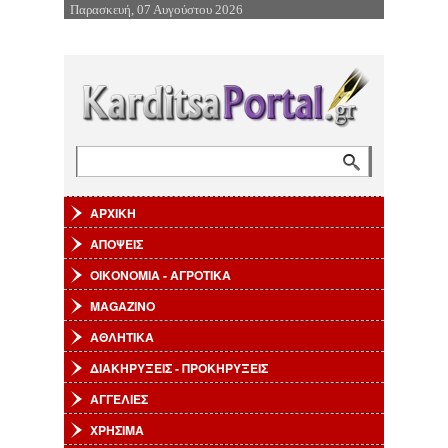
Παρασκευή, 07 Αυγούστου 2026
Επιστροφή στην Πλοήγηση
Αναζήτηση
Φόρμα αναζήτησης
ΑΡΧΙΚΗ
ΑΠΟΨΕΙΣ
ΟΙΚΟΝΟΜΙΑ - ΑΓΡΟΤΙΚΑ
MAGAZINO
ΑΘΛΗΤΙΚΑ
ΔΙΑΚΗΡΥΞΕΙΣ - ΠΡΟΚΗΡΥΞΕΙΣ
ΑΓΓΕΛΙΕΣ
ΧΡΗΣΙΜΑ