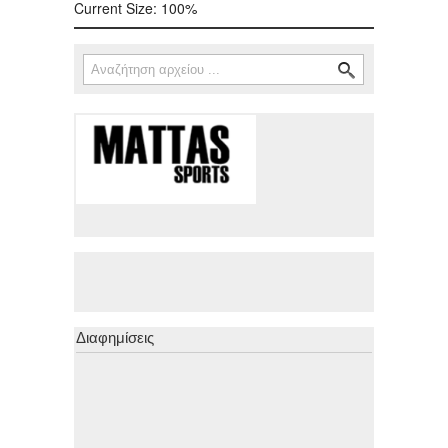
Current Size:
100%
Αναζήτηση
Φόρμα αναζήτησης
Διαφημίσεις