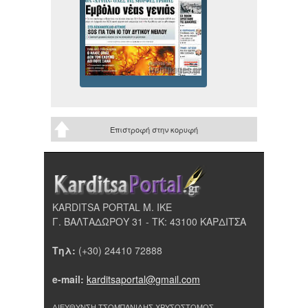
Επιστροφή στην κορυφή
KARDITSA PORTAL Μ. ΙΚΕ
Γ. ΒΑΛΤΑΔΩΡΟΥ 31 - ΤΚ: 43100 ΚΑΡΔΙΤΣΑ
Τηλ:
(+30) 24410 72888
e-mail:
karditsaportal@gmail.com
ΔΙΕΥΘΥΝΣΗ ΤΣΟΜΠΑΝΙΔΗΣ ΧΡΥΣΟΣΤΟΜΟΣ