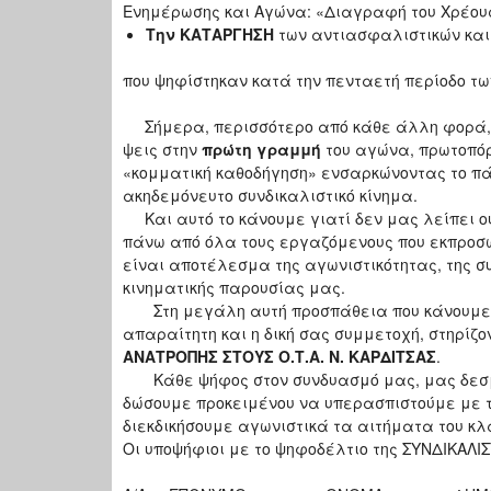
Ενημέρωσης και Αγώνα: «Διαγραφή του Χρέους
Την ΚΑΤΑΡΓΗΣΗ
των αντιασφαλιστικών και
που ψηφίστηκαν κατά την πενταετή περίοδο των
Σήμερα, περισσότερο από κάθε άλλη φορά, οι
ψεις στην
πρώτη γραμμή
του αγώνα, πρωτοπόρο
«κομματική καθοδήγηση» ενσαρκώ­νοντας το πά
ακηδεμόνευτο συνδικα­λιστικό κίνημα.
Και αυτό το κάνουμε γιατί δεν μας λείπει ού
πάνω από όλα τους εργαζόμενους που εκπροσω
είναι αποτέλεσμα της αγωνιστικότητας, της συ
κινηματικής παρουσίας μας.
Στη μεγάλη αυτή προσπάθεια που κάνουμε γ
απα­ραίτητη και η δική σας συμμετοχή, στηρίζ
ΑΝΑΤΡΟΠΗΣ ΣΤΟΥΣ Ο.Τ.Α. Ν. ΚΑΡΔΙΤΣΑΣ
.
Κάθε ψήφος στον συνδυασμό μας, μας δεσμεύ
δώσουμε προκειμένου να υπερασπιστούμε με τ
διεκδικήσουμε αγωνιστικά τα αιτήματα του κλά
Οι υποψήφιοι με το ψηφοδέλτιο της ΣΥΝΔΙΚΑΛΙ