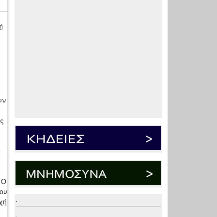
ή
υν
ς
»
 Ο
ου
.
χή
.