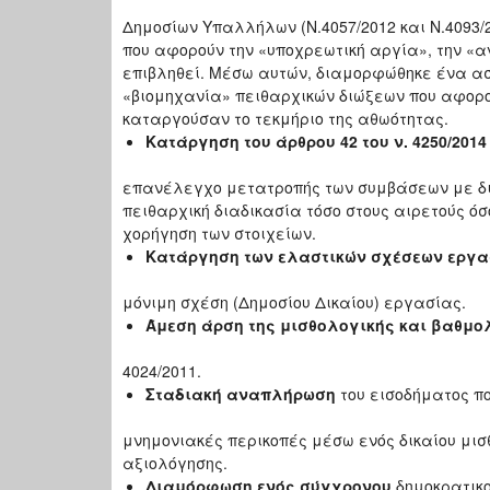
Δημοσίων Υπαλλήλων (Ν.4057/2012 και Ν.4093
που αφορούν την «υποχρεωτική αργία», την «
επιβληθεί. Μέσω αυτών, διαμορφώθηκε ένα α
«βιομηχανία» πειθαρχικών διώξεων που αφορού
καταργούσαν το τεκμήριο της αθωότητας.
Κατάργηση του άρθρου 42 του ν. 4250/2014
επανέλεγχο μετατροπής των συμβάσεων με δια
πειθαρχική διαδικασία τόσο στους αιρετούς ό
χορήγηση των στοιχείων.
Κατάργηση των ελαστικών σχέσεων εργα
μόνιμη σχέση (Δημοσίου Δικαίου) εργασίας.
Άμεση άρση της μισθολογικής και βαθμο
4024/2011.
Σταδιακή αναπλήρωση
του εισοδήματος π
μνημονιακές περικοπές μέσω ενός δικαίου μισ
αξιολόγησης.
Διαμόρφωση ενός σύγχρονου
δημοκρατικο