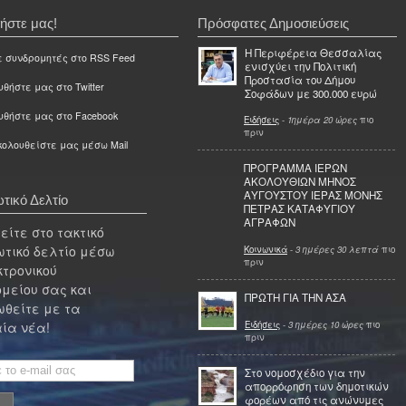
ήστε μας!
Πρόσφατες Δημοσιεύσεις
Η Περιφέρεια Θεσσαλίας
ε συνδρομητές στο RSS Feed
ενισχύει την Πολιτική
Προστασία του Δήμου
θήστε μας στο Twitter
Σοφάδων με 300.000 ευρώ
υθήστε μας στο Facebook
Ειδήσεις
-
1ημέρα 20 ώρες
πιο
πριν
ολουθείστε μας μέσω Mail
ΠΡΟΓΡΑΜΜΑ ΙΕΡΩΝ
ΑΚΟΛΟΥΘΙΩΝ ΜΗΝΟΣ
ΑΥΓΟΥΣΤΟΥ ΙΕΡΑΣ ΜΟΝΗΣ
τικό Δελτίο
ΠΕΤΡΑΣ ΚΑΤΑΦΥΓΙΟΥ
ΑΓΡΑΦΩΝ
ίτε στο τακτικό
τικό δελτίο μέσω
Κοινωνικά
-
3 ημέρες 30 λεπτά
πιο
πριν
κτρονικού
μείου σας και
ΠΡΩΤΗ ΓΙΑ ΤΗΝ ΑΣΑ
θείτε με τα
Ειδήσεις
-
3 ημέρες 10 ώρες
πιο
ία νέα!
πριν
Στο νομοσχέδιο για την
απορρόφηση των δημοτικών
φορέων από τις ανώνυμες