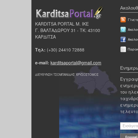
Ακολουθ
Γίνετ
KARDITSA PORTAL Μ. ΙΚΕ
Γ. ΒΑΛΤΑΔΩΡΟΥ 31 - ΤΚ: 43100
Ακολου
ΚΑΡΔΙΤΣΑ
Ακολο
Τηλ:
(+30) 24410 72888
Παρακ
e-mail:
karditsaportal@gmail.com
Ενημερω
ΔΙΕΥΘΥΝΣΗ ΤΣΟΜΠΑΝΙΔΗΣ ΧΡΥΣΟΣΤΟΜΟΣ
Εγγραφε
ενημερω
του ηλε
ταχυδρο
ενημερω
τελευτα