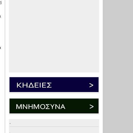
ή
ι
α
.
.