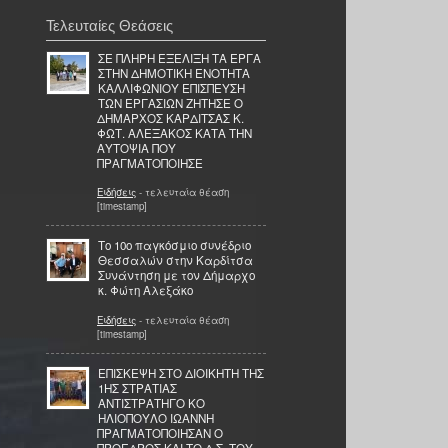
Τελευταίες Θεάσεις
ΣΕ ΠΛΗΡΗ ΕΞΕΛΙΞΗ ΤΑ ΕΡΓΑ
ΣΤΗΝ ΔΗΜΟΤΙΚΗ ΕΝΟΤΗΤΑ
ΚΑΛΛΙΦΩΝΙΟΥ ΕΠΙΣΠΕΥΣΗ
ΤΩΝ ΕΡΓΑΣΙΩΝ ΖΗΤΗΣΕ Ο
ΔΗΜΑΡΧΟΣ ΚΑΡΔΙΤΣΑΣ Κ.
ΦΩΤ. ΑΛΕΞΑΚΟΣ ΚΑΤΑ ΤΗΝ
ΑΥΤΟΨΙΑ ΠΟΥ
ΠΡΑΓΜΑΤΟΠΟΙΗΣΕ
Ειδήσεις
- τελευταία θέαση
[timestamp]
Το 10ο παγκόσμιο συνέδριο
Θεσσαλών στην Καρδίτσα
Συνάντηση με τον Δήμαρχο
κ. Φώτη Αλεξάκο
Ειδήσεις
- τελευταία θέαση
[timestamp]
ΕΠΙΣΚΕΨΗ ΣΤΟ ΔΙΟΙΚΗΤΗ ΤΗΣ
1ΗΣ ΣΤΡΑΤΙΑΣ
ΑΝΤΙΣΤΡΑΤΗΓΟ ΚΟ
ΗΛΙΟΠΟΥΛΟ ΙΩΑΝΝΗ
ΠΡΑΓΜΑΤΟΠΟΙΗΣΑΝ Ο
ΠΡΟΕΔΡΟΣ ΚΑΙ ΤΟ Δ.Σ. ΤΟΥ