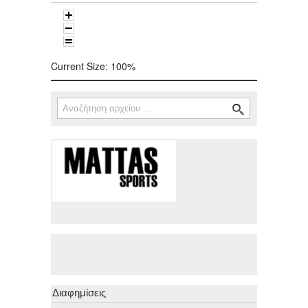
Current Size:
100%
Αναζήτηση
Φόρμα αναζήτησης
Διαφημίσεις