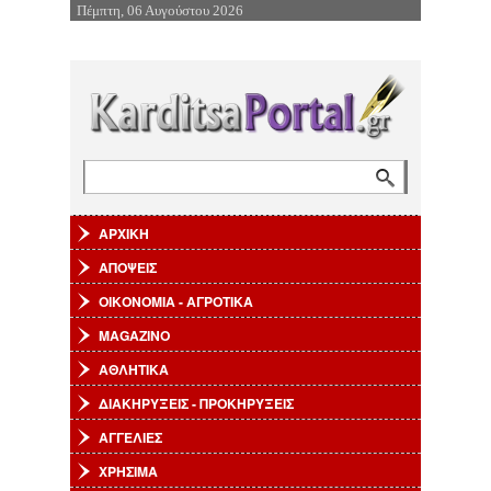
Πέμπτη, 06 Αυγούστου 2026
Επιστροφή στην Πλοήγηση
Αναζήτηση
Φόρμα αναζήτησης
ΑΡΧΙΚΗ
ΑΠΟΨΕΙΣ
ΟΙΚΟΝΟΜΙΑ - ΑΓΡΟΤΙΚΑ
MAGAZINO
ΑΘΛΗΤΙΚΑ
ΔΙΑΚΗΡΥΞΕΙΣ - ΠΡΟΚΗΡΥΞΕΙΣ
ΑΓΓΕΛΙΕΣ
ΧΡΗΣΙΜΑ