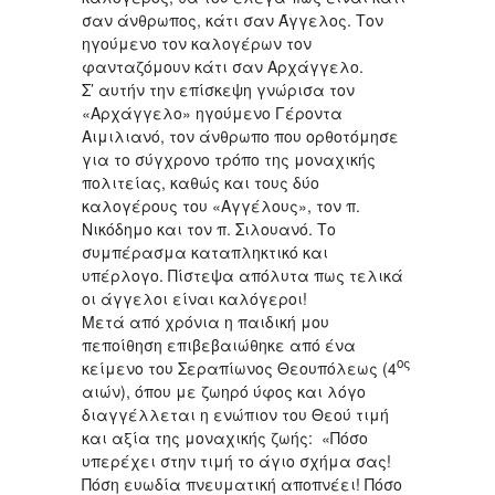
σαν άνθρωπος, κάτι σαν Άγγελος. Τον
ηγούμενο τον καλογέρων τον
φανταζόμουν κάτι σαν Αρχάγγελο.
Σ’ αυτήν την επίσκεψη γνώρισα τον
«Αρχάγγελο» ηγούμενο Γέροντα
Αιμιλιανό, τον άνθρωπο που ορθοτόμησε
για το σύγχρονο τρόπο της μοναχικής
πολιτείας, καθώς και τους δύο
καλογέρους του «Αγγέλους», τον π.
Νικόδημο και τον π. Σιλουανό. Το
συμπέρασμα καταπληκτικό και
υπέρλογο. Πίστεψα απόλυτα πως τελικά
οι άγγελοι είναι καλόγεροι!
Μετά από χρόνια η παιδική μου
πεποίθηση επιβεβαιώθηκε από ένα
ος
κείμενο του Σεραπίωνος Θεουπόλεως (4
αιών), όπου με ζωηρό ύφος και λόγο
διαγγέλλεται η ενώπιον του Θεού τιμή
και αξία της μοναχικής ζωής: «Πόσο
υπερέχει στην τιμή το άγιο σχήμα σας!
Πόση ευωδία πνευματική αποπνέει! Πόσο