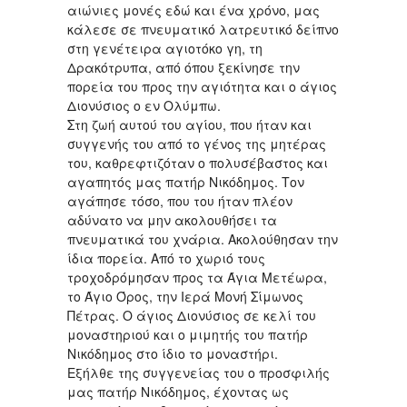
αιώνιες μονές εδώ και ένα χρόνο, μας
κάλεσε σε πνευματικό λατρευτικό δείπνο
στη γενέτειρα αγιοτόκο γη, τη
Δρακότρυπα, από όπου ξεκίνησε την
πορεία του προς την αγιότητα και ο άγιος
Διονύσιος ο εν Ολύμπω.
Στη ζωή αυτού του αγίου, που ήταν και
συγγενής του από το γένος της μητέρας
του, καθρεφτιζόταν ο πολυσέβαστος και
αγαπητός μας πατήρ Νικόδημος. Τον
αγάπησε τόσο, που του ήταν πλέον
αδύνατο να μην ακολουθήσει τα
πνευματικά του χνάρια. Ακολούθησαν την
ίδια πορεία. Από το χωριό τους
τροχοδρόμησαν προς τα Άγια Μετέωρα,
το Άγιο Όρος, την Ιερά Μονή Σίμωνος
Πέτρας. Ο άγιος Διονύσιος σε κελί του
μοναστηριού και ο μιμητής του πατήρ
Νικόδημος στο ίδιο το μοναστήρι.
Εξήλθε της συγγενείας του ο προσφιλής
μας πατήρ Νικόδημος, έχοντας ως