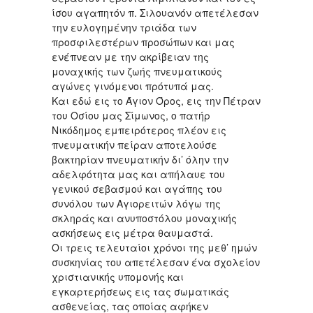
ίσου αγαπητόν π. Σιλουανόν απετέλεσαν
την ευλογημένην τριάδα των
προσφιλεστέρων προσώπων και μας
ενέπνεαν με την ακρίβειαν της
μοναχικής των ζωής πνευματικούς
αγώνες γινόμενοι πρότυπά μας.
Και εδώ εις το Άγιον Όρος, εις την Πέτραν
του Οσίου μας Σίμωνος, ο πατήρ
Νικόδημος εμπειρότερος πλέον εις
πνευματικήν πείραν αποτελούσε
βακτηρίαν πνευματικήν δι’ όλην την
αδελφότητα μας και απήλαυε του
γενικού σεβασμού και αγάπης του
συνόλου των Αγιορειτών λόγω της
σκληράς και ανυποστόλου μοναχικής
ασκήσεως εις μέτρα θαυμαστά.
Οι τρεις τελευταίοι χρόνοι της μεθ’ ημών
συσκηνίας του απετέλεσαν ένα σχολείον
χριστιανικής υπομονής και
εγκαρτερήσεως εις τας σωματικάς
ασθενείας, τας οποίας αφήκεν