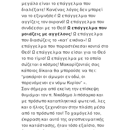
μεγάλο είναι το επάγγελμα που
διαλέξατε! Κανένας λόγος δεν μπορεί
να το εξυμνήσει! Ώ επάγγελμα που
αγγίζεις τον ουρανό! Ώ επάγγελμα που
συνδέεσαι με το Θεό!
Ώ επάγγελμα που
μοιάζεις με αγγέλους
! Ώ επάγγελμα
που διασώζεις το «κατ’ εικόνα»! Ώ
επάγγελμα που παραστέκεσαι κοντά στο
Θεό! Ώ επάγγελμα που είσαι για το Θεό
το πιο τίμιο! Ώ επάγγελμα με το οποίο
σώζεται ο κόσμος! Μακαρίζοντάς σας
κάποιος δίκαια θα μπορούσε να πει:
“μακάριοι οι άμωμοι εν οδώ, οι
πορευόμενοι εν νόμω Κυρίου” ».
Σαν σήμερα από εκείνη την επίσκεψη
θυμάμαι τον π. Νικόδημο λιπόσαρκο και
με πρόσωπο καταπληκτικά φωτεινό, λες
και ο ήλιος ξεχυνόταν στην πλάση μέσα
από το πρόσωπό του! Το χαμόγελό του,
έκφραση και αυτό της αγιοπνευματικής
του κατάστασης, ήταν τόσο εξαίσιο, που