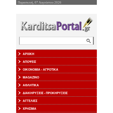
Παρασκευή, 07 Αυγούστου 2026
Επιστροφή στην Πλοήγηση
Αναζήτηση
Φόρμα αναζήτησης
ΑΡΧΙΚΗ
ΑΠΟΨΕΙΣ
ΟΙΚΟΝΟΜΙΑ - ΑΓΡΟΤΙΚΑ
MAGAZINO
ΑΘΛΗΤΙΚΑ
ΔΙΑΚΗΡΥΞΕΙΣ - ΠΡΟΚΗΡΥΞΕΙΣ
ΑΓΓΕΛΙΕΣ
ΧΡΗΣΙΜΑ