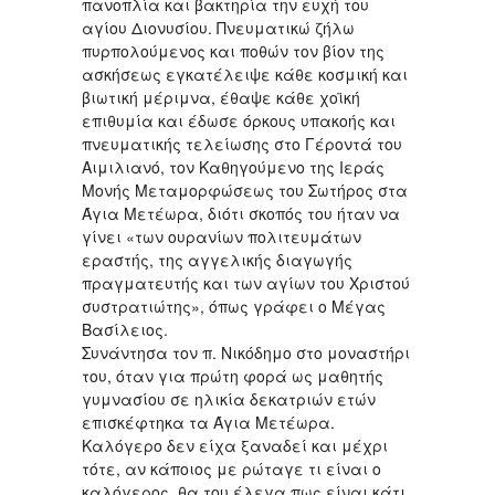
πανοπλία και βακτηρία την ευχή του
αγίου Διονυσίου. Πνευματικώ ζήλω
πυρπολούμενος και ποθών τον βίον της
ασκήσεως εγκατέλειψε κάθε κοσμική και
βιωτική μέριμνα, έθαψε κάθε χοϊκή
επιθυμία και έδωσε όρκους υπακοής και
πνευματικής τελείωσης στο Γέροντά του
Αιμιλιανό, τον Καθηγούμενο της Ιεράς
Μονής Μεταμορφώσεως του Σωτήρος στα
Άγια Μετέωρα, διότι σκοπός του ήταν να
γίνει «των ουρανίων πολιτευμάτων
εραστής, της αγγελικής διαγωγής
πραγματευτής και των αγίων του Χριστού
συστρατιώτης», όπως γράφει ο Μέγας
Βασίλειος.
Συνάντησα τον π. Νικόδημο στο μοναστήρι
του, όταν για πρώτη φορά ως μαθητής
γυμνασίου σε ηλικία δεκατριών ετών
επισκέφτηκα τα Άγια Μετέωρα.
Καλόγερο δεν είχα ξαναδεί και μέχρι
τότε, αν κάποιος με ρώταγε τι είναι ο
καλόγερος, θα του έλεγα πως είναι κάτι