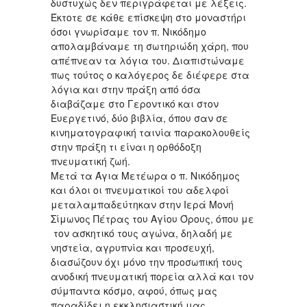
δυστυχώς δεν περιγράφεται με λέξεις.
Έκτοτε σε κάθε επίσκεψη στο μοναστήρι
όσοι γνωρίσαμε τον π. Νικόδημο
απολαμβάναμε τη σωτηριώδη χάρη, που
απέπνεαν τα λόγια του. Διαπιστώναμε
πως τούτος ο καλόγερος δε διέφερε στα
λόγια και στην πράξη από όσα
διαβάζαμε στο Γεροντικό και στον
Ευεργετινό, δύο βιβλία, όπου σαν σε
κινηματογραφική ταινία παρακολουθείς
στην πράξη τι είναι η ορθόδοξη
πνευματική ζωή.
Μετά τα Άγια Μετέωρα ο π. Νικόδημος
και όλοι οι πνευματικοί του αδελφοί
μεταλαμπαδεύτηκαν στην Ιερά Μονή
Σίμωνος Πέτρας του Αγίου Όρους, όπου με
τον ασκητικό τους αγώνα, δηλαδή με
νηστεία, αγρυπνία και προσευχή,
διασώζουν όχι μόνο την προσωπική τους
ανοδική πνευματική πορεία αλλά και τον
σύμπαντα κόσμο, αφού, όπως μας
παραδίδει η εκκλησιαστική μας