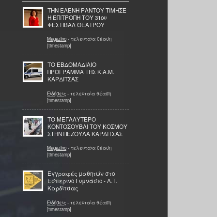
ΤΗΝ ΕΛΕΝΗ ΡΑΝΤΟΥ ΤΙΜΗΣΕ
Η ΕΠΙΤΡΟΠΗ ΤΟΥ 31ου
ΦΕΣΤΙΒΑΛ ΘΕΑΤΡΟΥ
Magazino
- τελευταία θέαση
[timestamp]
TO ΕΒΔΟΜΑΔΙΑΙΟ
ΠΡΟΓΡΑΜΜΑ ΤΗΣ Κ.Α.Μ.
ΚΑΡΔΙΤΣΑΣ
Ειδήσεις
- τελευταία θέαση
[timestamp]
ΤΟ ΜΕΓΑΛΥΤΕΡΟ
ΚΟΝΤΟΣΟΥΒΛΙ ΤΟΥ ΚΟΣΜΟΥ
ΣΤΗΝ ΠΕΖΟΥΛΑ ΚΑΡΔΙΤΣΑΣ
Magazino
- τελευταία θέαση
[timestamp]
Εγγραφές μαθητών στο
Εσπερινό Γυμνάσιο - Λ.Τ.
Καρδίτσας
Ειδήσεις
- τελευταία θέαση
[timestamp]