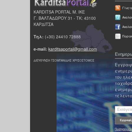
Γίνετ
KARDITSA PORTAL Μ. ΙΚΕ
Γ. ΒΑΛΤΑΔΩΡΟΥ 31 - ΤΚ: 43100
Ακολου
ΚΑΡΔΙΤΣΑ
Ακολο
Τηλ:
(+30) 24410 72888
Παρακ
e-mail:
karditsaportal@gmail.com
Ενημερω
ΔΙΕΥΘΥΝΣΗ ΤΣΟΜΠΑΝΙΔΗΣ ΧΡΥΣΟΣΤΟΜΟΣ
Εγγραφε
ενημερω
του ηλε
ταχυδρο
ενημερω
τελευτα
Προηγούμεν