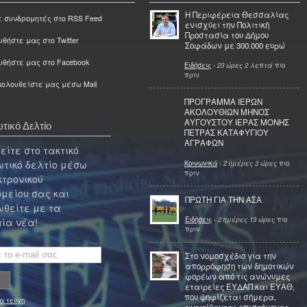
Η Περιφέρεια Θεσσαλίας
ε συνδρομητές στο RSS Feed
ενισχύει την Πολιτική
Προστασία του Δήμου
θήστε μας στο Twitter
Σοφάδων με 300.000 ευρώ
υθήστε μας στο Facebook
Ειδήσεις
-
23 ώρες 2 λεπτά
πιο
πριν
ολουθείστε μας μέσω Mail
ΠΡΟΓΡΑΜΜΑ ΙΕΡΩΝ
ΑΚΟΛΟΥΘΙΩΝ ΜΗΝΟΣ
ΑΥΓΟΥΣΤΟΥ ΙΕΡΑΣ ΜΟΝΗΣ
τικό Δελτίο
ΠΕΤΡΑΣ ΚΑΤΑΦΥΓΙΟΥ
ΑΓΡΑΦΩΝ
ίτε στο τακτικό
τικό δελτίο μέσω
Κοινωνικά
-
2 ημέρες 3 ώρες
πιο
πριν
κτρονικού
μείου σας και
ΠΡΩΤΗ ΓΙΑ ΤΗΝ ΑΣΑ
θείτε με τα
Ειδήσεις
-
2 ημέρες 13 ώρες
πιο
ία νέα!
πριν
Στο νομοσχέδιο για την
απορρόφηση των δημοτικών
φορέων από τις ανώνυμες
εταιρείες ΕΥΔΑΠ και ΕΥΑΘ,
που ψηφίζεται σήμερα,
α τεύχη