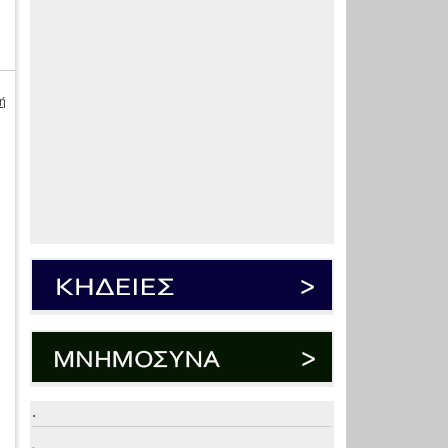
ή
.
.