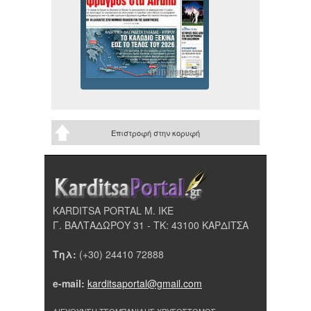
Επιστροφή στην κορυφή
KARDITSA PORTAL Μ. ΙΚΕ
Γ. ΒΑΛΤΑΔΩΡΟΥ 31 - ΤΚ: 43100 ΚΑΡΔΙΤΣΑ
Τηλ:
(+30) 24410 72888
e-mail:
karditsaportal@gmail.com