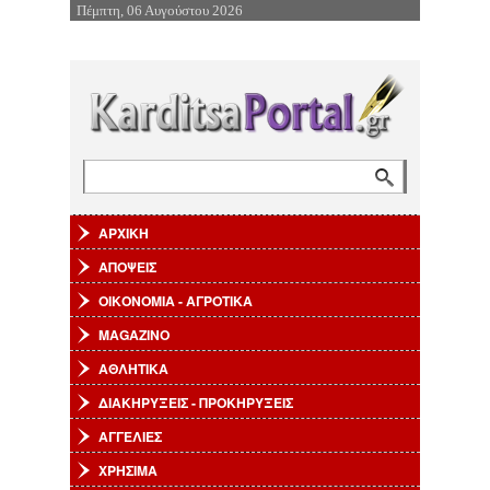
Πέμπτη, 06 Αυγούστου 2026
Επιστροφή στην Πλοήγηση
Αναζήτηση
Φόρμα αναζήτησης
ΑΡΧΙΚΗ
ΑΠΟΨΕΙΣ
ΟΙΚΟΝΟΜΙΑ - ΑΓΡΟΤΙΚΑ
MAGAZINO
ΑΘΛΗΤΙΚΑ
ΔΙΑΚΗΡΥΞΕΙΣ - ΠΡΟΚΗΡΥΞΕΙΣ
ΑΓΓΕΛΙΕΣ
ΧΡΗΣΙΜΑ