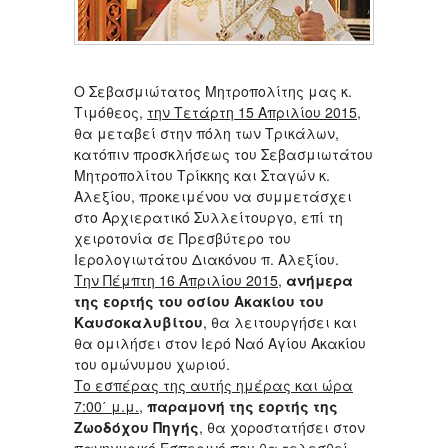
Ο Σεβασμιώτατος Μητροπολίτης μας κ.
Τιμόθεος,
την Τετάρτη 15 Απριλίου 2015
,
θα μεταβεί στην πόλη των Τρικάλων,
κατόπιν προσκλήσεως του Σεβασμιωτάτου
Μητροπολίτου Τρίκκης και Σταγών κ.
Αλεξίου, προκειμένου να συμμετάσχει
στο Αρχιερατικό Συλλείτουργο, επί τη
χειροτονία σε Πρεσβύτερο του
Ιερολογιωτάτου Διακόνου π. Αλεξίου.
Την Πέμπτη 16 Απριλίου 2015
,
ανήμερα
της εορτής του οσίου Ακακίου του
Καυσοκαλυβίτου
, θα λειτουργήσει και
θα ομιλήσει στον Ιερό Ναό Αγίου Ακακίου
του ομώνυμου χωριού.
Το εσπέρας της αυτής ημέρας και ώρα
7:00΄ μ.μ.
,
παραμονή της εορτής της
Ζωοδόχου Πηγής
, θα χοροστατήσει στον