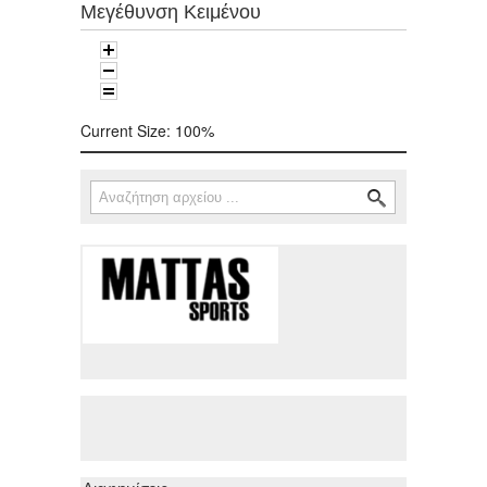
Μεγέθυνση Κειμένου
Current Size:
100%
Αναζήτηση
Φόρμα αναζήτησης