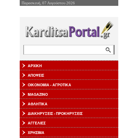
Παρασκευή, 07 Αυγούστου 2026
Επιστροφή στην Πλοήγηση
Αναζήτηση
Φόρμα αναζήτησης
ΑΡΧΙΚΗ
ΑΠΟΨΕΙΣ
ΟΙΚΟΝΟΜΙΑ - ΑΓΡΟΤΙΚΑ
MAGAZINO
ΑΘΛΗΤΙΚΑ
ΔΙΑΚΗΡΥΞΕΙΣ - ΠΡΟΚΗΡΥΞΕΙΣ
ΑΓΓΕΛΙΕΣ
ΧΡΗΣΙΜΑ