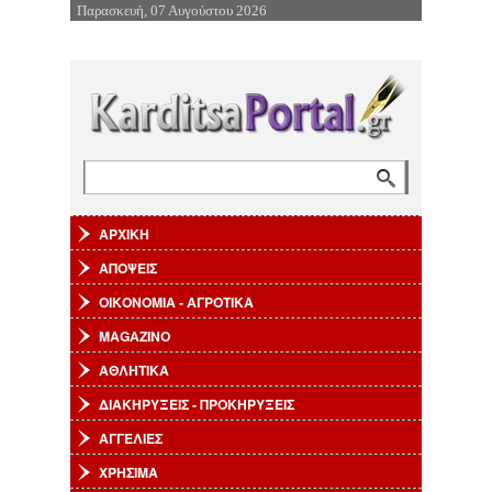
Παρασκευή, 07 Αυγούστου 2026
Επιστροφή στην Πλοήγηση
Αναζήτηση
Φόρμα αναζήτησης
ΑΡΧΙΚΗ
ΑΠΟΨΕΙΣ
ΟΙΚΟΝΟΜΙΑ - ΑΓΡΟΤΙΚΑ
MAGAZINO
ΑΘΛΗΤΙΚΑ
ΔΙΑΚΗΡΥΞΕΙΣ - ΠΡΟΚΗΡΥΞΕΙΣ
ΑΓΓΕΛΙΕΣ
ΧΡΗΣΙΜΑ