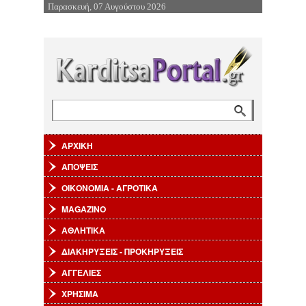
Παρασκευή, 07 Αυγούστου 2026
Επιστροφή στην Πλοήγηση
Αναζήτηση
Φόρμα αναζήτησης
ΑΡΧΙΚΗ
ΑΠΟΨΕΙΣ
ΟΙΚΟΝΟΜΙΑ - ΑΓΡΟΤΙΚΑ
MAGAZINO
ΑΘΛΗΤΙΚΑ
ΔΙΑΚΗΡΥΞΕΙΣ - ΠΡΟΚΗΡΥΞΕΙΣ
ΑΓΓΕΛΙΕΣ
ΧΡΗΣΙΜΑ