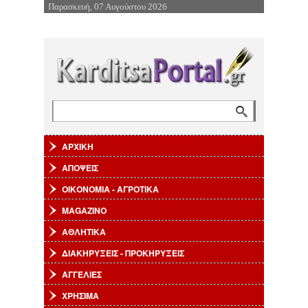
Παρασκευή, 07 Αυγούστου 2026
Επιστροφή στην Πλοήγηση
Αναζήτηση
Φόρμα αναζήτησης
ΑΡΧΙΚΗ
ΑΠΟΨΕΙΣ
ΟΙΚΟΝΟΜΙΑ - ΑΓΡΟΤΙΚΑ
MAGAZINO
ΑΘΛΗΤΙΚΑ
ΔΙΑΚΗΡΥΞΕΙΣ - ΠΡΟΚΗΡΥΞΕΙΣ
ΑΓΓΕΛΙΕΣ
ΧΡΗΣΙΜΑ