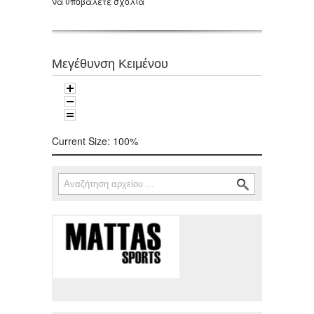
να υποβάλετε σχόλια
Μεγέθυνση Κειμένου
Current Size:
100%
Αναζήτηση
Φόρμα αναζήτησης