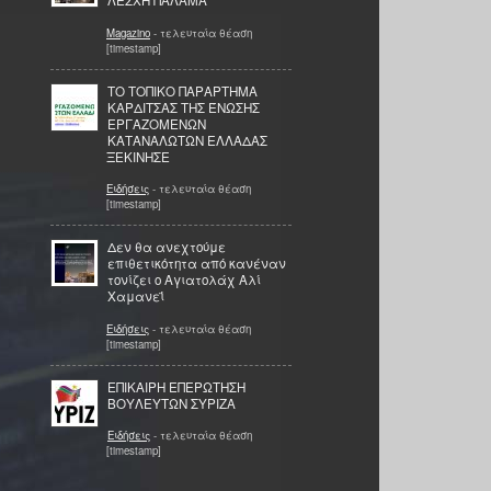
ΛΕΣΧΗ ΠΑΛΑΜΑ
Magazino
- τελευταία θέαση
[timestamp]
ΤΟ ΤΟΠΙΚΟ ΠΑΡΑΡΤΗΜΑ
ΚΑΡΔΙΤΣΑΣ ΤΗΣ ΈΝΩΣΗΣ
ΕΡΓΑΖΟΜΕΝΩΝ
ΚΑΤΑΝΑΛΩΤΩΝ ΕΛΛΑΔΑΣ
ΞΕΚΙΝΗΣΕ
Ειδήσεις
- τελευταία θέαση
[timestamp]
Δεν θα ανεχτούμε
επιθετικότητα από κανέναν
τονίζει ο Αγιατολάχ Αλί
Χαμανεΐ
Ειδήσεις
- τελευταία θέαση
[timestamp]
ΕΠΙΚΑΙΡΗ ΕΠΕΡΩΤΗΣΗ
ΒΟΥΛΕΥΤΩΝ ΣΥΡΙΖΑ
Ειδήσεις
- τελευταία θέαση
[timestamp]