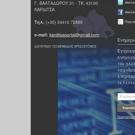
Γ. ΒΑΛΤΑΔΩΡΟΥ 31 - ΤΚ: 43100
Ακολου
ΚΑΡΔΙΤΣΑ
Ακολο
Τηλ:
(+30) 24410 72888
Παρακ
e-mail:
karditsaportal@gmail.com
Ενημερω
ΔΙΕΥΘΥΝΣΗ ΤΣΟΜΠΑΝΙΔΗΣ ΧΡΥΣΟΣΤΟΜΟΣ
Εγγραφε
ενημερω
του ηλε
ταχυδρο
ενημερω
τελευτα
Προηγούμεν