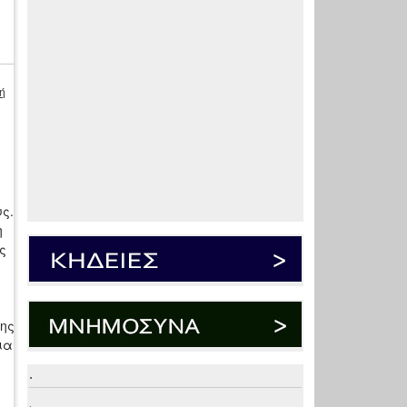
ή
ς.
η
ς
λης
ια
.
.