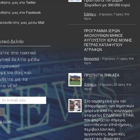
Προστασία του Δήμου
θήστε μας στο Twitter
Σοφάδων με 300.000 ευρώ
υθήστε μας στο Facebook
Ειδήσεις
-
2 ημέρες 7 ώρες
πιο
πριν
ολουθείστε μας μέσω Mail
ΠΡΟΓΡΑΜΜΑ ΙΕΡΩΝ
ΑΚΟΛΟΥΘΙΩΝ ΜΗΝΟΣ
ΑΥΓΟΥΣΤΟΥ ΙΕΡΑΣ ΜΟΝΗΣ
τικό Δελτίο
ΠΕΤΡΑΣ ΚΑΤΑΦΥΓΙΟΥ
ΑΓΡΑΦΩΝ
ίτε στο τακτικό
τικό δελτίο μέσω
Κοινωνικά
-
3 ημέρες 11 ώρες
πιο
πριν
κτρονικού
μείου σας και
ΠΡΩΤΗ ΓΙΑ ΤΗΝ ΑΣΑ
θείτε με τα
Ειδήσεις
-
3 ημέρες 22 ώρες
πιο
ία νέα!
πριν
Στο νομοσχέδιο για την
απορρόφηση των δημοτικών
φορέων από τις ανώνυμες
εταιρείες ΕΥΔΑΠ και ΕΥΑΘ,
που ψηφίζεται σήμερα,
α τεύχη
αντιτίθενται επιστήμονες,
περιβαλλοντικές
οργανώσεις, δημοτικές
αρχές και δημοτικές