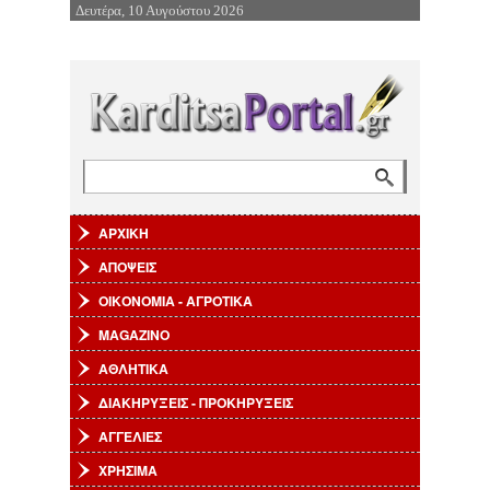
Δευτέρα, 10 Αυγούστου 2026
Επιστροφή στην Πλοήγηση
Αναζήτηση
Φόρμα αναζήτησης
ΑΡΧΙΚΗ
ΑΠΟΨΕΙΣ
ΟΙΚΟΝΟΜΙΑ - ΑΓΡΟΤΙΚΑ
MAGAZINO
ΑΘΛΗΤΙΚΑ
ΔΙΑΚΗΡΥΞΕΙΣ - ΠΡΟΚΗΡΥΞΕΙΣ
ΑΓΓΕΛΙΕΣ
ΧΡΗΣΙΜΑ