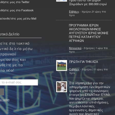
Προστασία του Δήμου
θήστε μας στο Twitter
Σοφάδων με 300.000 ευρώ
υθήστε μας στο Facebook
Ειδήσεις
-
1ημέρα 21 ώρες
πιο
πριν
ολουθείστε μας μέσω Mail
ΠΡΟΓΡΑΜΜΑ ΙΕΡΩΝ
ΑΚΟΛΟΥΘΙΩΝ ΜΗΝΟΣ
ΑΥΓΟΥΣΤΟΥ ΙΕΡΑΣ ΜΟΝΗΣ
τικό Δελτίο
ΠΕΤΡΑΣ ΚΑΤΑΦΥΓΙΟΥ
ΑΓΡΑΦΩΝ
ίτε στο τακτικό
τικό δελτίο μέσω
Κοινωνικά
-
3 ημέρες 1 ώρα
πιο
πριν
κτρονικού
μείου σας και
ΠΡΩΤΗ ΓΙΑ ΤΗΝ ΑΣΑ
θείτε με τα
Ειδήσεις
-
3 ημέρες 11 ώρες
πιο
ία νέα!
πριν
Στο νομοσχέδιο για την
απορρόφηση των δημοτικών
φορέων από τις ανώνυμες
εταιρείες ΕΥΔΑΠ και ΕΥΑΘ,
που ψηφίζεται σήμερα,
α τεύχη
αντιτίθενται επιστήμονες,
περιβαλλοντικές
οργανώσεις, δημοτικές
αρχές και δημοτικές