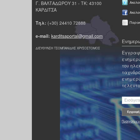
Γ. ΒΑΛΤΑΔΩΡΟΥ 31 - ΤΚ: 43100
Ακολου
ΚΑΡΔΙΤΣΑ
Ακολο
Τηλ:
(+30) 24410 72888
Παρακ
e-mail:
karditsaportal@gmail.com
Ενημερω
ΔΙΕΥΘΥΝΣΗ ΤΣΟΜΠΑΝΙΔΗΣ ΧΡΥΣΟΣΤΟΜΟΣ
Εγγραφε
ενημερω
του ηλε
ταχυδρο
ενημερω
τελευτα
Προηγούμεν