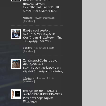
ΑΓΩΝΙΣΤΙΚΟY ΤAΒΛΙ
(BACKGAMMON)
ΣΥΝΕΧIΖΕΤΑΙ Η ΑΓΩΝΙΣΤΙΚH
ΔΡAΣΗ ΤΟΥ ΟΜIΛΟΥ ΜΑΣ
Magazino
- τελευταία θέαση
[timestamp]
Έλαβε προθεσμία ο
ιδιοκτήτης για τη φονική
έκρηξη στη «Βιολάντα» – Την
Τετάρτη η απολογία
Ειδήσεις
- τελευταία θέαση
[timestamp]
Σε πλήρη εξέλιξη το έργο
συντηρήσεων και
βελτιώσεων υποδομών στην
Δημοτική Ενότητα Καρδίτσας
Ειδήσεις
- τελευταία θέαση
[timestamp]
ο υπέρηχος της ….κάλπης
.ΑΥΤΟΔΙΟΙΚΗΤΙΚΕΣ ΕΚΛΟΓΕΣ
2019 στον Δήμο Λίμνης
Πλαστήρα