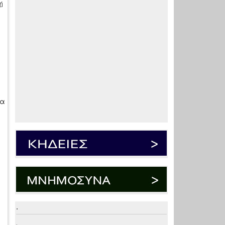
ή
να
.
.