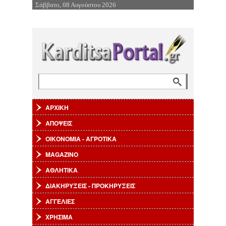
Σάββατο, 08 Αυγούστου 2026
Επιστροφή στην Πλοήγηση
Αναζήτηση
Φόρμα αναζήτησης
ΑΡΧΙΚΗ
ΑΠΟΨΕΙΣ
ΟΙΚΟΝΟΜΙΑ - ΑΓΡΟΤΙΚΑ
MAGAZINO
ΑΘΛΗΤΙΚΑ
ΔΙΑΚΗΡΥΞΕΙΣ - ΠΡΟΚΗΡΥΞΕΙΣ
ΑΓΓΕΛΙΕΣ
ΧΡΗΣΙΜΑ