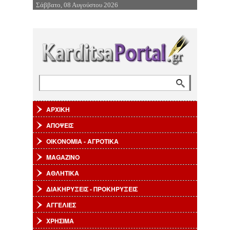
Σάββατο, 08 Αυγούστου 2026
Επιστροφή στην Πλοήγηση
Αναζήτηση
Φόρμα αναζήτησης
ΑΡΧΙΚΗ
ΑΠΟΨΕΙΣ
ΟΙΚΟΝΟΜΙΑ - ΑΓΡΟΤΙΚΑ
MAGAZINO
ΑΘΛΗΤΙΚΑ
ΔΙΑΚΗΡΥΞΕΙΣ - ΠΡΟΚΗΡΥΞΕΙΣ
ΑΓΓΕΛΙΕΣ
ΧΡΗΣΙΜΑ